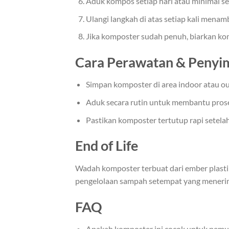
Aduk kompos setiap hari atau minimal se
Ulangi langkah di atas setiap kali menam
Jika komposter sudah penuh, biarkan ko
Cara Perawatan & Peny
Simpan komposter di area indoor atau o
Aduk secara rutin untuk membantu prose
Pastikan komposter tertutup rapi setelah
End of Life
Wadah komposter terbuat dari ember plastik
pengelolaan sampah setempat yang menerima
FAQ
Apakah komposter ini cocok untuk pemu