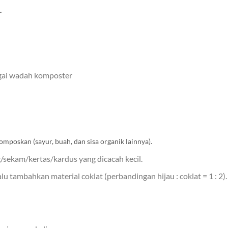
L
agai wadah komposter
komposkan (sayur, buah, dan sisa organik lainnya).
/sekam/kertas/kardus yang dicacah kecil.
u tambahkan material coklat (perbandingan hijau : coklat = 1 : 2).