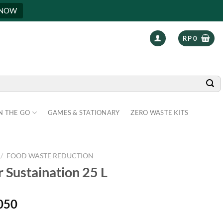
 NOW
RP
0
N THE GO
GAMES & STATIONARY
ZERO WASTE KITS
/
FOOD WASTE REDUCTION
Sustaination 25 L
l
Current
050
price