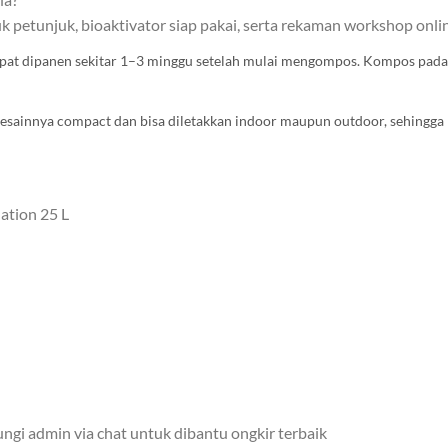
k petunjuk, bioaktivator siap pakai, serta rekaman workshop onli
at dipanen sekitar 1–3 minggu setelah mulai mengompos. Kompos padat 
Desainnya compact dan bisa diletakkan indoor maupun outdoor, sehingga le
ation 25 L
ngi admin via chat untuk dibantu ongkir terbaik