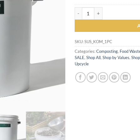
was:
Rp 319
Komposter Ember Sustaination 25
SKU:
SUS_KOM_1PC
Categories:
Composting
,
Food Waste
SALE
,
Shop All
,
Shop by Values
,
Shop
Upcycle