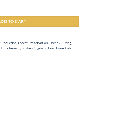
is:
.000.
Rp 303.050.
 L quantity
ADD TO CART
 Reduction
,
Forest Preservation
,
Home & Living
,
 For a Reason
,
SustainOriginals
,
Tyas' Essentials
,