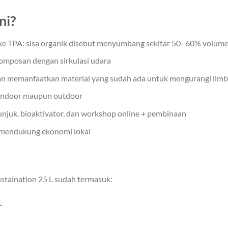
ni?
 TPA: sisa organik disebut menyumbang sekitar 50–60% volume
gomposan dengan sirkulasi udara
gan memanfaatkan material yang sudah ada untuk mengurangi lim
k indoor maupun outdoor
njuk, bioaktivator, dan workshop online + pembinaan
k mendukung ekonomi lokal
staination 25 L sudah termasuk:
L