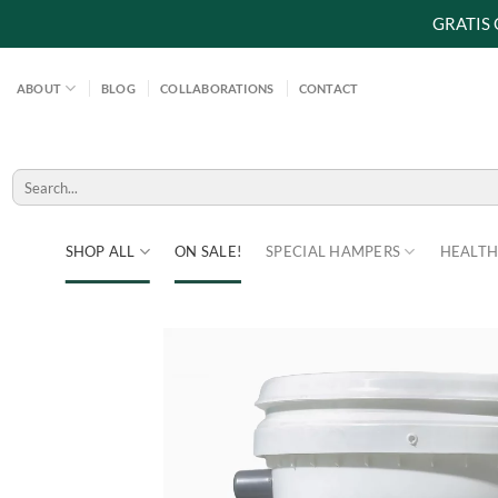
GRATIS
Skip
to
ABOUT
BLOG
COLLABORATIONS
CONTACT
content
Search
for:
SHOP ALL
ON SALE!
SPECIAL HAMPERS
HEALTH