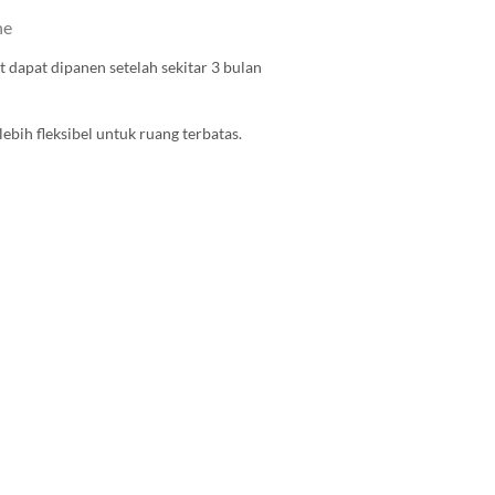
ne
dapat dipanen setelah sekitar 3 bulan
bih fleksibel untuk ruang terbatas.