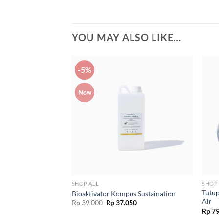
YOU MAY ALSO LIKE…
-5%
New
SHOP ALL
SHOP 
Tutup
Bioaktivator Kompos Sustaination
Air
Original
Current
Rp
39.000
Rp
37.050
price
price
Rp
79
was:
is: