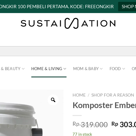
 ONGKIR 100 PEMBELI PERTAMA. KODE: FREEONGKIR
SHOP
 & BEAUTY
HOME & LIVING
MOM & BABY
FOOD
O
HOME
/
SHOP FOR A REASON
Komposter Ember 
Origina
319.000
303.
Rp
Rp
price
77 in stock