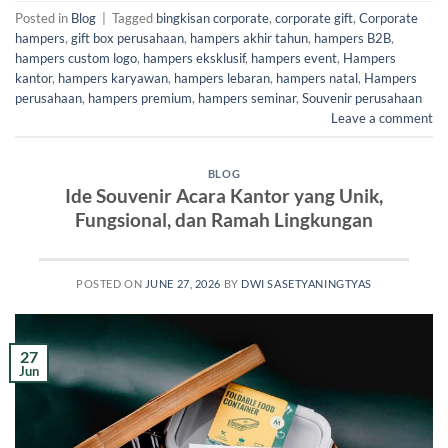
Posted in
Blog
|
Tagged
bingkisan corporate
,
corporate gift
,
Corporate
hampers
,
gift box perusahaan
,
hampers akhir tahun
,
hampers B2B
,
hampers custom logo
,
hampers eksklusif
,
hampers event
,
Hampers
kantor
,
hampers karyawan
,
hampers lebaran
,
hampers natal
,
Hampers
perusahaan
,
hampers premium
,
hampers seminar
,
Souvenir perusahaan
Leave a comment
BLOG
Ide Souvenir Acara Kantor yang Unik,
Fungsional, dan Ramah Lingkungan
POSTED ON
JUNE 27, 2026
BY
DWI SASETYANINGTYAS
27
Jun