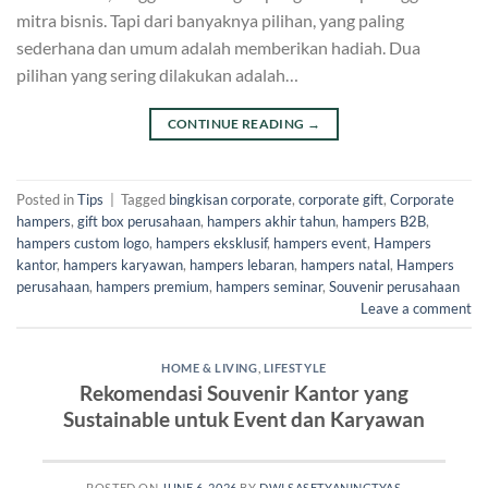
mitra bisnis. Tapi dari banyaknya pilihan, yang paling
sederhana dan umum adalah memberikan hadiah. Dua
pilihan yang sering dilakukan adalah…
CONTINUE READING
→
Posted in
Tips
|
Tagged
bingkisan corporate
,
corporate gift
,
Corporate
hampers
,
gift box perusahaan
,
hampers akhir tahun
,
hampers B2B
,
hampers custom logo
,
hampers eksklusif
,
hampers event
,
Hampers
kantor
,
hampers karyawan
,
hampers lebaran
,
hampers natal
,
Hampers
perusahaan
,
hampers premium
,
hampers seminar
,
Souvenir perusahaan
Leave a comment
HOME & LIVING
,
LIFESTYLE
Rekomendasi Souvenir Kantor yang
Sustainable untuk Event dan Karyawan
POSTED ON
JUNE 6, 2026
BY
DWI SASETYANINGTYAS