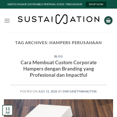
GRATIS ONGKIR 100 PEMBELI PERTAMA. KODE: FREEONGKIR
SHOP NOW
Skip
to
content
TAG ARCHIVES:
HAMPERS PERUSAHAAN
BLOG
Cara Membuat Custom Corporate
Hampers dengan Branding yang
Profesional dan Impactful
POSTED ON
JULY 11, 2026
BY
DWI SASETYANINGTYAS
11
Jul