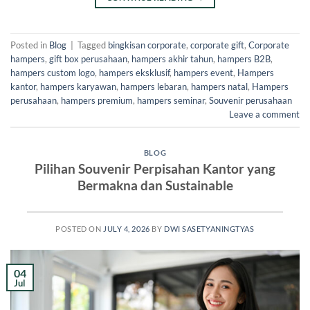
Posted in
Blog
|
Tagged
bingkisan corporate
,
corporate gift
,
Corporate
hampers
,
gift box perusahaan
,
hampers akhir tahun
,
hampers B2B
,
hampers custom logo
,
hampers eksklusif
,
hampers event
,
Hampers
kantor
,
hampers karyawan
,
hampers lebaran
,
hampers natal
,
Hampers
perusahaan
,
hampers premium
,
hampers seminar
,
Souvenir perusahaan
Leave a comment
BLOG
Pilihan Souvenir Perpisahan Kantor yang
Bermakna dan Sustainable
POSTED ON
JULY 4, 2026
BY
DWI SASETYANINGTYAS
04
Jul