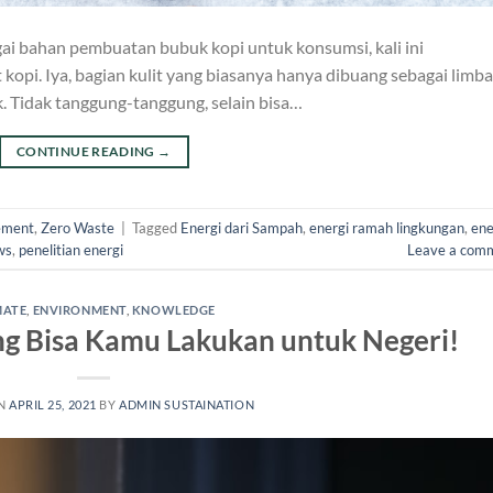
gai bahan pembuatan bubuk kopi untuk konsumsi, kali ini
kopi. Iya, bagian kulit yang biasanya hanya dibuang sebagai limba
. Tidak tanggung-tanggung, selain bisa…
CONTINUE READING
→
ement
,
Zero Waste
|
Tagged
Energi dari Sampah
,
energi ramah lingkungan
,
ene
ws
,
penelitian energi
Leave a com
MATE
,
ENVIRONMENT
,
KNOWLEDGE
ng Bisa Kamu Lakukan untuk Negeri!
ON
APRIL 25, 2021
BY
ADMIN SUSTAINATION