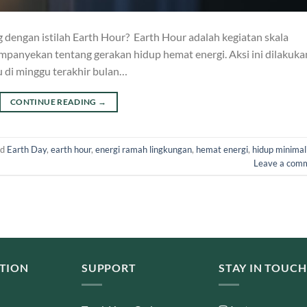
dengan istilah Earth Hour? Earth Hour adalah kegiatan skala
mpanyekan tentang gerakan hidup hemat energi. Aksi ini dilakuka
u di minggu terakhir bulan…
CONTINUE READING
→
ed
Earth Day
,
earth hour
,
energi ramah lingkungan
,
hemat energi
,
hidup minimal
Leave a com
TION
SUPPORT
STAY IN TOUCH