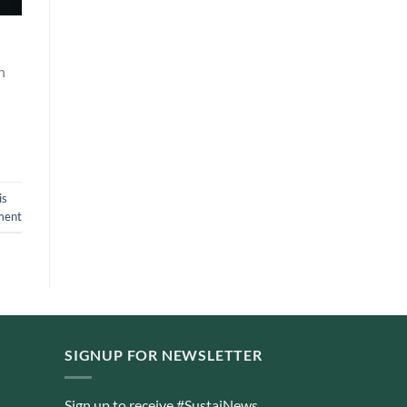
n
is
ment
SIGNUP FOR NEWSLETTER
Sign up to receive #SustaiNews