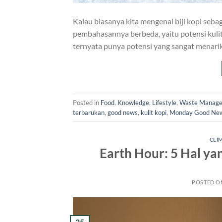
Kalau biasanya kita mengenal biji kopi seba
pembahasannya berbeda, yaitu potensi kulit 
ternyata punya potensi yang sangat menarik
Posted in
Food
,
Knowledge
,
Lifestyle
,
Waste Manag
terbarukan
,
good news
,
kulit kopi
,
Monday Good Ne
CLI
Earth Hour: 5 Hal ya
POSTED 
25