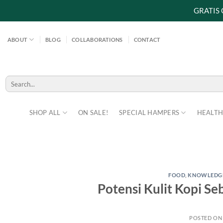
GRATIS
Skip
to
ABOUT
BLOG
COLLABORATIONS
CONTACT
content
Search
for:
SHOP ALL
ON SALE!
SPECIAL HAMPERS
HEALTH
FOOD
,
KNOWLEDG
Potensi Kulit Kopi S
POSTED O