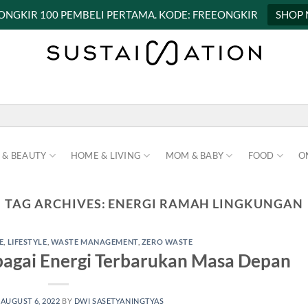
 ONGKIR 100 PEMBELI PERTAMA. KODE: FREEONGKIR
SHOP
 & BEAUTY
HOME & LIVING
MOM & BABY
FOOD
O
TAG ARCHIVES:
ENERGI RAMAH LINGKUNGAN
E
,
LIFESTYLE
,
WASTE MANAGEMENT
,
ZERO WASTE
ebagai Energi Terbarukan Masa Depan
N
AUGUST 6, 2022
BY
DWI SASETYANINGTYAS