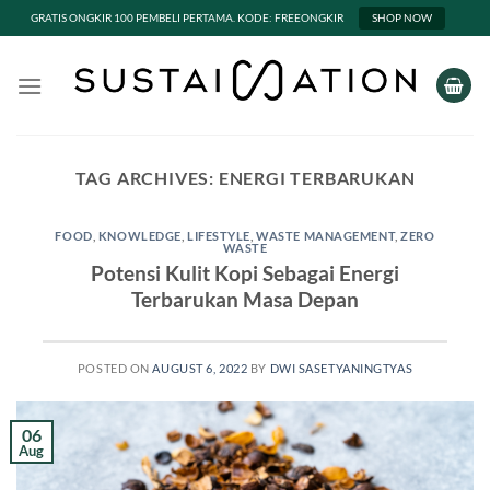
GRATIS ONGKIR 100 PEMBELI PERTAMA. KODE: FREEONGKIR
SHOP NOW
Skip
to
content
TAG ARCHIVES:
ENERGI TERBARUKAN
FOOD
,
KNOWLEDGE
,
LIFESTYLE
,
WASTE MANAGEMENT
,
ZERO
WASTE
Potensi Kulit Kopi Sebagai Energi
Terbarukan Masa Depan
POSTED ON
AUGUST 6, 2022
BY
DWI SASETYANINGTYAS
06
Aug