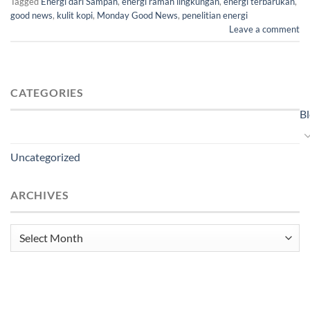
Tagged
Energi dari Sampah
,
energi ramah lingkungan
,
energi terbarukan
,
good news
,
kulit kopi
,
Monday Good News
,
penelitian energi
Leave a comment
CATEGORIES
B
Uncategorized
ARCHIVES
Archives