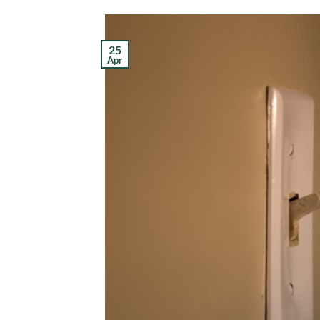
25
Apr