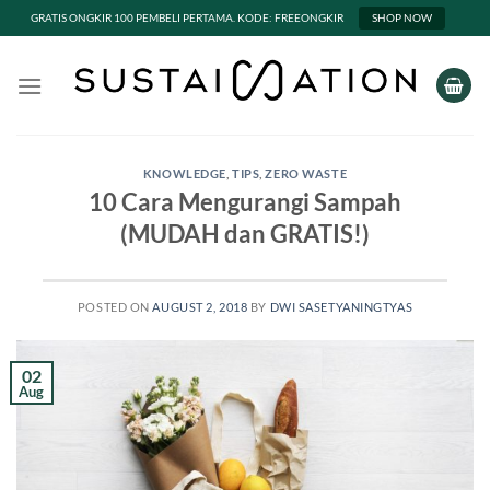
GRATIS ONGKIR 100 PEMBELI PERTAMA. KODE: FREEONGKIR
SHOP NOW
Skip
to
content
KNOWLEDGE
,
TIPS
,
ZERO WASTE
10 Cara Mengurangi Sampah
(MUDAH dan GRATIS!)
POSTED ON
AUGUST 2, 2018
BY
DWI SASETYANINGTYAS
02
Aug