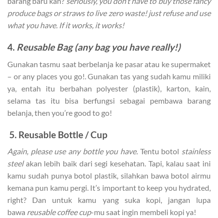
barang baru kan?
seriously, you don’t have to buy those fancy
produce bags or straws to live zero waste! just refuse and use
what you have. If it works, it works!
4.
Reusable Bag (any bag you have really!)
Gunakan tasmu saat berbelanja ke pasar atau ke supermaket
– or any places you go!. Gunakan tas yang sudah kamu miliki
ya, entah itu berbahan polyester (plastik), karton, kain,
selama tas itu bisa berfungsi sebagai pembawa barang
belanja, then you’re good to go!
5. Reusable Bottle / Cup
Again, please use any bottle you have.
Tentu botol
stainless
steel
akan lebih baik dari segi kesehatan. Tapi, kalau saat ini
kamu sudah punya botol plastik, silahkan bawa botol airmu
kemana pun kamu pergi. It’s important to keep you hydrated,
right? Dan untuk kamu yang suka kopi, jangan lupa
bawa
reusable coffee cup
-mu saat ingin membeli kopi ya!