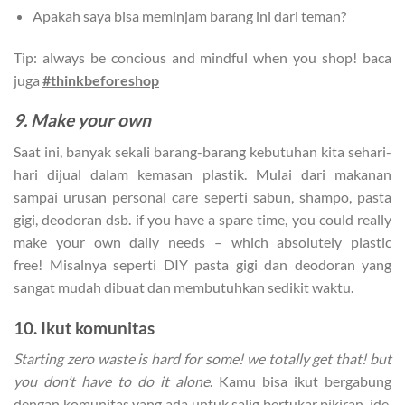
Apakah saya bisa meminjam barang ini dari teman?
Tip: always be concious and mindful when you shop! baca
juga
#thinkbeforeshop
9. Make your own
Saat ini, banyak sekali barang-barang kebutuhan kita sehari-
hari dijual dalam kemasan plastik. Mulai dari makanan
sampai urusan personal care seperti sabun, shampo, pasta
gigi, deodoran dsb. if you have a spare time, you could really
make your own daily needs – which absolutely plastic
free! Misalnya seperti DIY pasta gigi dan deodoran yang
sangat mudah dibuat dan membutuhkan sedikit waktu.
10. Ikut komunitas
Starting zero waste is hard for some! we totally get that! but
you don’t have to do it alone
. Kamu bisa ikut bergabung
dengan komunitas yang ada untuk salig bertukar pikiran, ide,