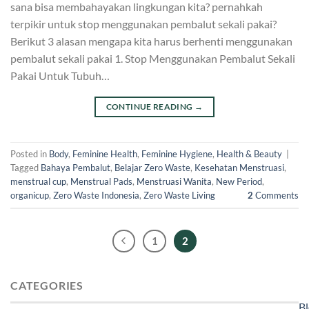
sana bisa membahayakan lingkungan kita? pernahkah
terpikir untuk stop menggunakan pembalut sekali pakai?
Berikut 3 alasan mengapa kita harus berhenti menggunakan
pembalut sekali pakai 1. Stop Menggunakan Pembalut Sekali
Pakai Untuk Tubuh…
CONTINUE READING
→
Posted in
Body
,
Feminine Health
,
Feminine Hygiene
,
Health & Beauty
|
Tagged
Bahaya Pembalut
,
Belajar Zero Waste
,
Kesehatan Menstruasi
,
menstrual cup
,
Menstrual Pads
,
Menstruasi Wanita
,
New Period
,
organicup
,
Zero Waste Indonesia
,
Zero Waste Living
2
Comments
1
2
CATEGORIES
B