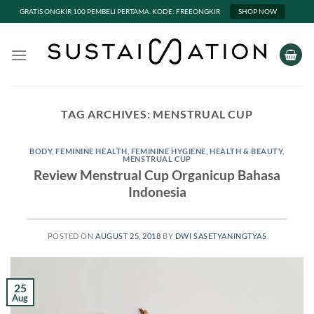
GRATIS ONGKIR 100 PEMBELI PERTAMA. KODE: FREEONGKIR
SHOP NOW
Skip
to
content
TAG ARCHIVES:
MENSTRUAL CUP
BODY
,
FEMININE HEALTH
,
FEMININE HYGIENE
,
HEALTH & BEAUTY
,
MENSTRUAL CUP
Review Menstrual Cup Organicup Bahasa
Indonesia
POSTED ON
AUGUST 25, 2018
BY
DWI SASETYANINGTYAS
25
Aug