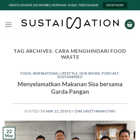
GRATIS ONGKIR 100 PEMBELI PERTAMA. KODE: FREEONGKIR
SHOP NOW
Skip
to
content
TAG ARCHIVES:
CARA MENGHINDARI FOOD
WASTE
FOOD
,
INSPIRATIONS
,
LIFESTYLE
,
OUR WORK
,
PODCAST
,
SUSTAINHERO
Menyelamatkan Makanan Sisa bersama
Garda Pangan
POSTED ON
MAY 22, 2019
BY
DWI SASETYANINGTYAS
22
May