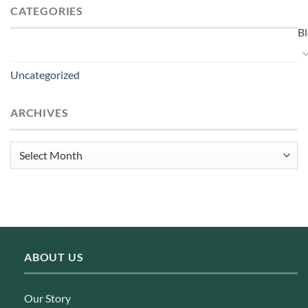
CATEGORIES
B
Uncategorized
ARCHIVES
Archives
ABOUT US
Our Story