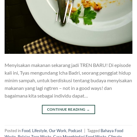
Menyisakan makanan sekarang jadi TREN BARU! Di episode
kali ini, Tyas mengundang Icha Badri, seorang penggiat hidup
minim sampah, untuk berdiskusi tentang budaya menyisakan
makanan yang lagi ngtren – not in a good ways! dan
bagaimana kita sebagai individu dapat…
CONTINUE READING
→
Posted in
Food
,
Lifestyle
,
Our Work
,
Podcast
|
Tagged
Bahaya Food
Waste
,
Belajar Zero Waste
,
Cara Menghindari Food Waste
,
Climate