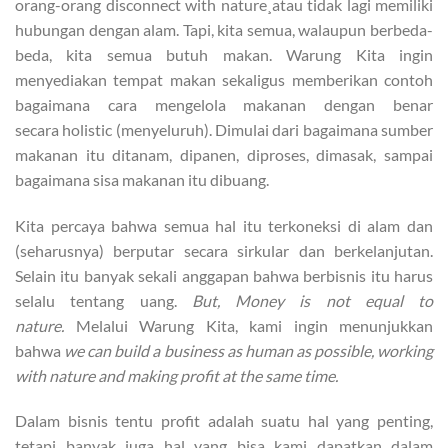
orang-orang disconnect with nature¸atau tidak lagi memiliki
hubungan dengan alam. Tapi, kita semua, walaupun berbeda-
beda, kita semua butuh makan. Warung Kita ingin
menyediakan tempat makan sekaligus memberikan contoh
bagaimana cara mengelola makanan dengan benar
secara holistic (menyeluruh). Dimulai dari bagaimana sumber
makanan itu ditanam, dipanen, diproses, dimasak, sampai
bagaimana sisa makanan itu dibuang.
Kita percaya bahwa semua hal itu terkoneksi di alam dan
(seharusnya) berputar secara sirkular dan berkelanjutan.
Selain itu banyak sekali anggapan bahwa berbisnis itu harus
selalu tentang uang.
But, Money is not equal to
nature.
Melalui Warung Kita, kami ingin menunjukkan
bahwa
we can build a business as human as possible, working
with nature and making profit at the same time.
Dalam bisnis tentu profit adalah suatu hal yang penting,
tetapi banyak juga hal yang bisa kami dapatkan dalam