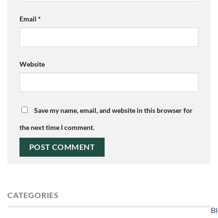
Email
*
Website
Save my name, email, and website in this browser for
the next time I comment.
CATEGORIES
B