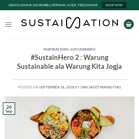
GRATIS ONGKIR 100 PEMBELI PERTAMA. KODE: FREEONGKIR
SHOP NOW
Skip
to
content
INSPIRATIONS
,
SUSTAINHERO
#SustainHero 2 : Warung
Sustainable ala Warung Kita Jogja
POSTED ON
SEPTEMBER 26, 2018
BY
DWI SASETYANINGTYAS
26
Sep