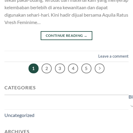
kelembaban berlebih di area kewanitaan dan dapat
digunakan sehari-hari. Kini hadir dijual bersama Aquila Ratus
Vresh Feminime…
CONTINUE READING
→
Leave a comment
1
2
3
4
5
CATEGORIES
B
Uncategorized
ARCHIVES