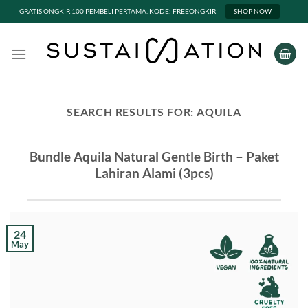
GRATIS ONGKIR 100 PEMBELI PERTAMA. KODE: FREEONGKIR
SHOP NOW
Skip
to
content
SEARCH RESULTS FOR:
AQUILA
Bundle Aquila Natural Gentle Birth – Paket
Lahiran Alami (3pcs)
24
May