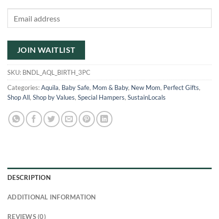
Enter
your
email
address
JOIN WAITLIST
to
join
SKU:
BNDL_AQL_BIRTH_3PC
the
Categories:
Aquila
,
Baby Safe
,
Mom & Baby
,
New Mom
,
Perfect Gifts
,
waitlist
Shop All
,
Shop by Values
,
Special Hampers
,
SustainLocals
for
this
product
DESCRIPTION
ADDITIONAL INFORMATION
REVIEWS (0)