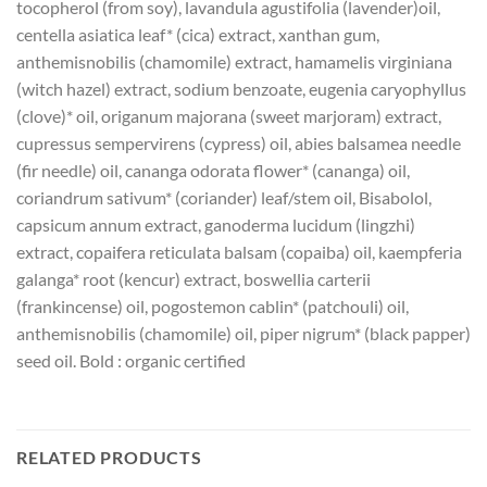
tocopherol (from soy), lavandula agustifolia (lavender)oil,
centella asiatica leaf* (cica) extract, xanthan gum,
anthemisnobilis (chamomile) extract, hamamelis virginiana
(witch hazel) extract, sodium benzoate, eugenia caryophyllus
(clove)* oil, origanum majorana (sweet marjoram) extract,
cupressus sempervirens (cypress) oil, abies balsamea needle
(fir needle) oil, cananga odorata flower* (cananga) oil,
coriandrum sativum* (coriander) leaf/stem oil, Bisabolol,
capsicum annum extract, ganoderma lucidum (lingzhi)
extract, copaifera reticulata balsam (copaiba) oil, kaempferia
galanga* root (kencur) extract, boswellia carterii
(frankincense) oil, pogostemon cablin* (patchouli) oil,
anthemisnobilis (chamomile) oil, piper nigrum* (black papper)
seed oil. Bold : organic certified
RELATED PRODUCTS