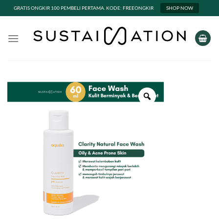
GRATIS ONGKIR 100 PEMBELI PERTAMA. KODE: FREEONGKIR
SHOP NOW
Skip
to
content