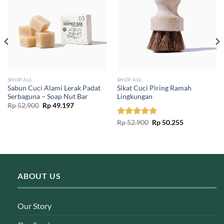
SHOP ALL
SHOP ALL
Sabun Cuci Alami Lerak Padat
Sikat Cuci Piring Ramah
Serbaguna – Soap Nut Bar
Lingkungan
Original
Current
Rp
52.900
Rp
49.197
price
price
was:
is:
Original
Current
Rated
Rp
52.900
5.00
Rp
50.255
Rp 52.900.
Rp 49.197.
price
price
out of 5
was:
is:
Rp 52.900.
Rp 50.255.
ABOUT US
Our Story