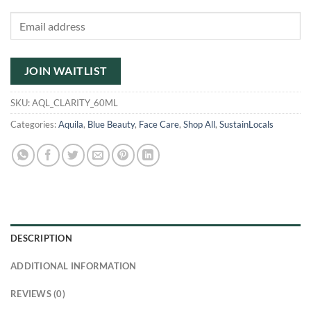
Enter
your
email
address
JOIN WAITLIST
to
join
SKU:
AQL_CLARITY_60ML
the
Categories:
Aquila
,
Blue Beauty
,
Face Care
,
Shop All
,
SustainLocals
waitlist
for
this
product
DESCRIPTION
ADDITIONAL INFORMATION
REVIEWS (0)