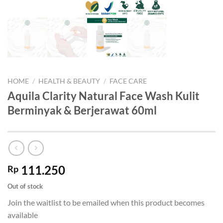
HOME
/
HEALTH & BEAUTY
/
FACE CARE
Aquila Clarity Natural Face Wash Kulit
Berminyak & Berjerawat 60ml
111.250
Rp
Out of stock
Join the waitlist to be emailed when this product becomes
available