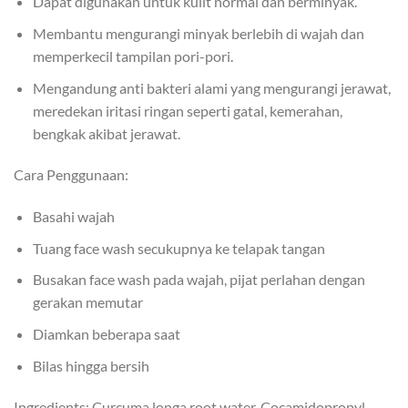
Dapat digunakan untuk kulit normal dan berminyak.
Membantu mengurangi minyak berlebih di wajah dan
memperkecil tampilan pori-pori.
Mengandung anti bakteri alami yang mengurangi jerawat,
meredekan iritasi ringan seperti gatal, kemerahan,
bengkak akibat jerawat.
Cara Penggunaan:
Basahi wajah
Tuang face wash secukupnya ke telapak tangan
Busakan face wash pada wajah, pijat perlahan dengan
gerakan memutar
Diamkan beberapa saat
Bilas hingga bersih
Ingredients: Curcuma longa root water, Cocamidopropyl