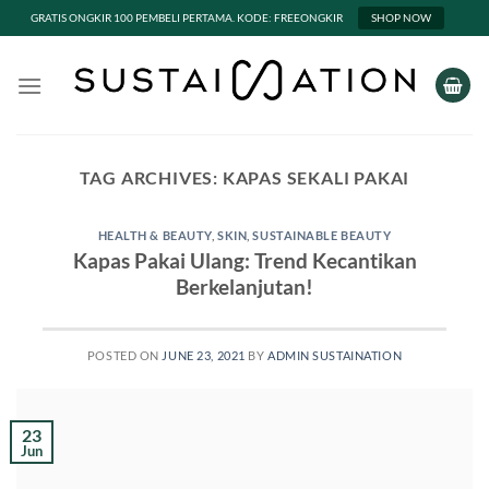
GRATIS ONGKIR 100 PEMBELI PERTAMA. KODE: FREEONGKIR
SHOP NOW
Skip
to
content
TAG ARCHIVES:
KAPAS SEKALI PAKAI
HEALTH & BEAUTY
,
SKIN
,
SUSTAINABLE BEAUTY
Kapas Pakai Ulang: Trend Kecantikan
Berkelanjutan!
POSTED ON
JUNE 23, 2021
BY
ADMIN SUSTAINATION
23
Jun