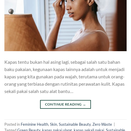
Kapas tentu bukan hal asing lagi, sebagai salah satu bahan
baku pakaian, kegunaan kapas lainnya adalah untuk menjadi
kapas yang kita gunakan pada wajah, terutama untuk orang-
orang yang terbiasa dengan rutinitas perawatan kulit. Kapas
sekali pakai salah satu alat bantu…
CONTINUE READING
→
Posted in
Feminine Health
,
Skin
,
Sustainable Beauty
,
Zero Waste
|
Tagged
Green Beauty
,
kapas pakai ulang
,
kapas sekali pakai
,
Sustainable