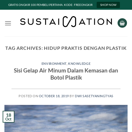
GRATIS ONGKIR 100 PEMBELI PERTAMA. KODE: FREEONGKIR
SHOP NOW
Skip
to
content
TAG ARCHIVES:
HIDUP PRAKTIS DENGAN PLASTIK
ENVIRONMENT
,
KNOWLEDGE
Sisi Gelap Air Minum Dalam Kemasan dan
Botol Plastik
POSTED ON
OCTOBER 18, 2019
BY
DWI SASETYANINGTYAS
18
Oct