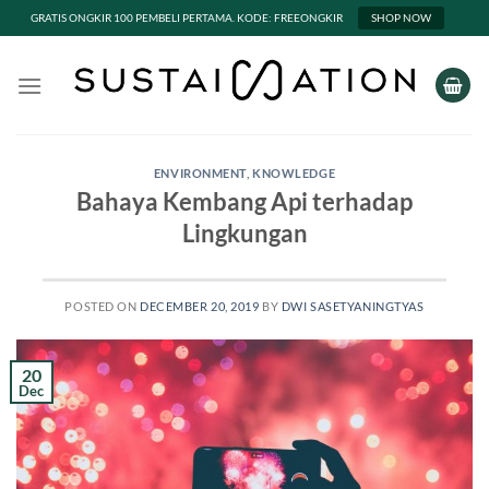
GRATIS ONGKIR 100 PEMBELI PERTAMA. KODE: FREEONGKIR
SHOP NOW
Skip
to
content
ENVIRONMENT
,
KNOWLEDGE
Bahaya Kembang Api terhadap
Lingkungan
POSTED ON
DECEMBER 20, 2019
BY
DWI SASETYANINGTYAS
20
Dec