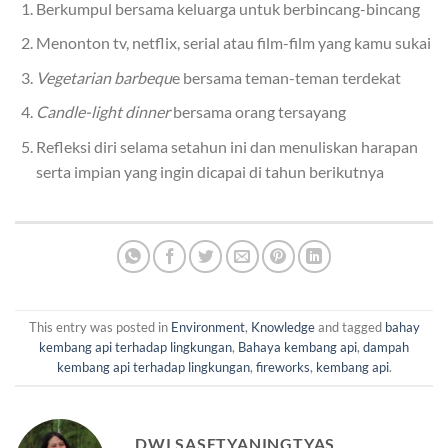
Berkumpul bersama keluarga untuk berbincang-bincang
Menonton tv, netflix, serial atau film-film yang kamu sukai
Vegetarian barbequ
e bersama teman-teman terdekat
Candle-light dinner
bersama orang tersayang
Refleksi diri selama setahun ini dan menuliskan harapan
serta impian yang ingin dicapai di tahun berikutnya
This entry was posted in
Environment
,
Knowledge
and tagged
bahay
kembang api terhadap lingkungan
,
Bahaya kembang api
,
dampah
kembang api terhadap lingkungan
,
fireworks
,
kembang api
.
DWI SASETYANINGTYAS