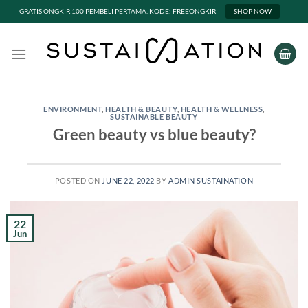
GRATIS ONGKIR 100 PEMBELI PERTAMA. KODE: FREEONGKIR
SHOP NOW
Skip
to
content
ENVIRONMENT
,
HEALTH & BEAUTY
,
HEALTH & WELLNESS
,
SUSTAINABLE BEAUTY
Green beauty vs blue beauty?
POSTED ON
JUNE 22, 2022
BY
ADMIN SUSTAINATION
22
Jun