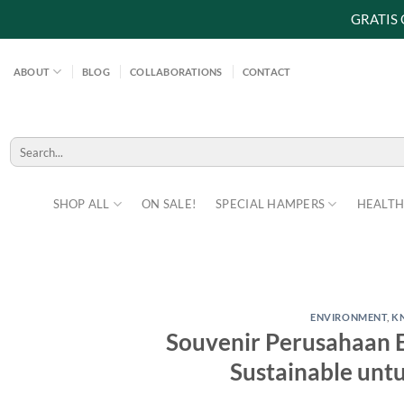
GRATIS
Skip
to
ABOUT
BLOG
COLLABORATIONS
CONTACT
content
Search
for:
SHOP ALL
ON SALE!
SPECIAL HAMPERS
HEALTH
ENVIRONMENT
,
K
Souvenir Perusahaan E
Sustainable unt