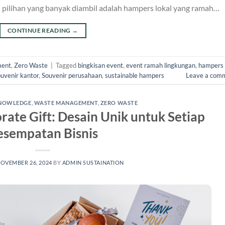
 pilihan yang banyak diambil adalah hampers lokal yang ramah…
CONTINUE READING
→
ment
,
Zero Waste
|
Tagged
bingkisan event
,
event ramah lingkungan
,
hampers
uvenir kantor
,
Souvenir perusahaan
,
sustainable hampers
Leave a com
NOWLEDGE
,
WASTE MANAGEMENT
,
ZERO WASTE
rate Gift: Desain Unik untuk Setiap
esempatan Bisnis
OVEMBER 26, 2024
BY
ADMIN SUSTAINATION