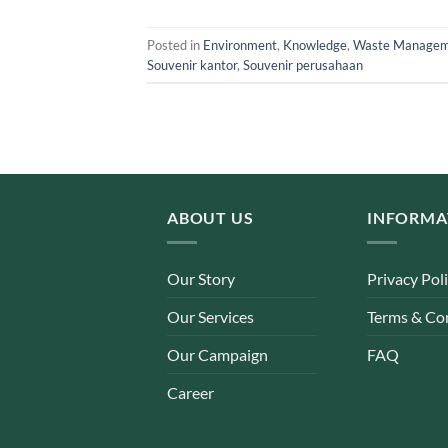
Posted in
Environment
,
Knowledge
,
Waste Manage
Souvenir kantor
,
Souvenir perusahaan
ABOUT US
INFORMA
Our Story
Privacy Pol
Our Services
Terms & Co
Our Campaign
FAQ
Career