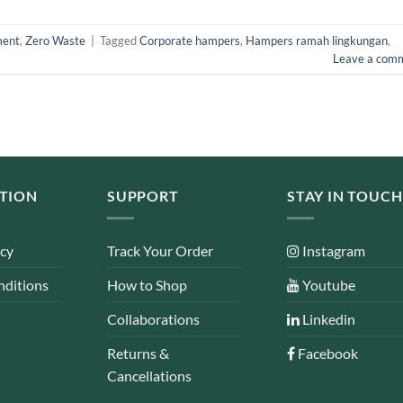
ment
,
Zero Waste
|
Tagged
Corporate hampers
,
Hampers ramah lingkungan
,
Leave a com
TION
SUPPORT
STAY IN TOUCH
icy
Track Your Order
Instagram
nditions
How to Shop
Youtube
Collaborations
Linkedin
Returns &
Facebook
Cancellations