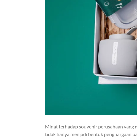
Minat terhadap souvenir perusahaan yang m
tidak hanya menjadi bentuk penghargaan bag