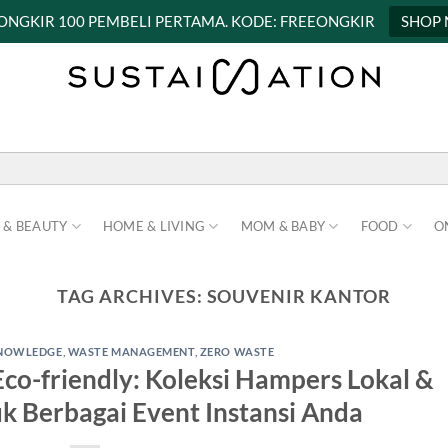
 ONGKIR 100 PEMBELI PERTAMA. KODE: FREEONGKIR
SHOP
 & BEAUTY
HOME & LIVING
MOM & BABY
FOOD
O
TAG ARCHIVES:
SOUVENIR KANTOR
NOWLEDGE
,
WASTE MANAGEMENT
,
ZERO WASTE
co-friendly: Koleksi Hampers Lokal &
uk Berbagai Event Instansi Anda