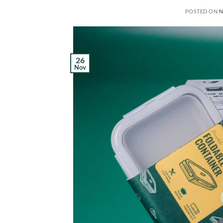
POSTED ON
N
26
Nov