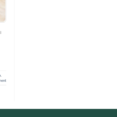
l
a
,
ment