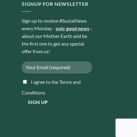
SIGNUP FOR NEWSLETTER
Sign up to receive #SustaiNews
every Monday -
only good news
-
about our Mother Earth and be
the first one to get any special
offer from us!
I agree to the Terms and
Conditions