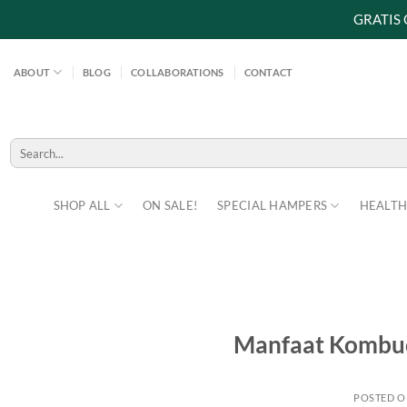
GRATIS
Skip
to
ABOUT
BLOG
COLLABORATIONS
CONTACT
content
Search
for:
SHOP ALL
ON SALE!
SPECIAL HAMPERS
HEALTH
Manfaat Kombuc
POSTED 