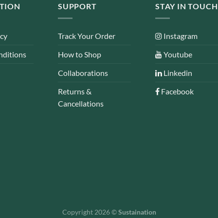
TION
SUPPORT
STAY IN TOUCH
icy
Track Your Order
Instagram
nditions
How to Shop
Youtube
Collaborations
Linkedin
Returns &
Facebook
Cancellations
Copyright 2026 ©
Sustaination