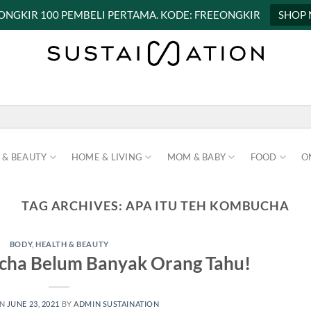
 ONGKIR 100 PEMBELI PERTAMA. KODE: FREEONGKIR
SHOP
 & BEAUTY
HOME & LIVING
MOM & BABY
FOOD
O
TAG ARCHIVES:
APA ITU TEH KOMBUCHA
BODY
,
HEALTH & BEAUTY
ha Belum Banyak Orang Tahu!
ON
JUNE 23, 2021
BY
ADMIN SUSTAINATION