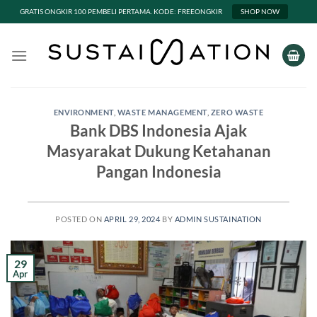
GRATIS ONGKIR 100 PEMBELI PERTAMA. KODE: FREEONGKIR
SHOP NOW
Skip
to
content
ENVIRONMENT
,
WASTE MANAGEMENT
,
ZERO WASTE
Bank DBS Indonesia Ajak
Masyarakat Dukung Ketahanan
Pangan Indonesia
POSTED ON
APRIL 29, 2024
BY
ADMIN SUSTAINATION
29
Apr