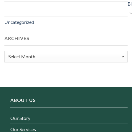
B
Uncategorized
ARCHIVES
Archives
ABOUT US
Our Story
Our Services