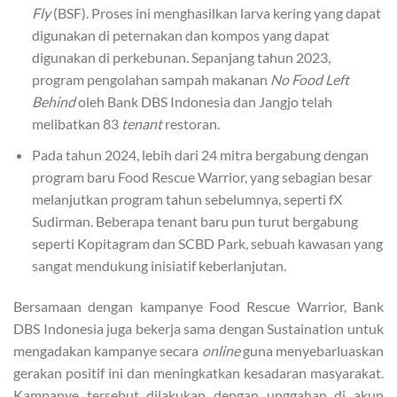
Fly
(BSF). Proses ini menghasilkan larva kering yang dapat
digunakan di peternakan dan kompos yang dapat
digunakan di perkebunan. Sepanjang tahun 2023,
program pengolahan sampah makanan
No Food Left
Behind
oleh Bank DBS Indonesia dan Jangjo telah
melibatkan 83
tenant
restoran.
Pada tahun 2024, lebih dari 24 mitra bergabung dengan
program baru Food Rescue Warrior, yang sebagian besar
melanjutkan program tahun sebelumnya, seperti fX
Sudirman. Beberapa tenant baru pun turut bergabung
seperti Kopitagram dan SCBD Park, sebuah kawasan yang
sangat mendukung inisiatif keberlanjutan.
Bersamaan dengan kampanye Food Rescue Warrior, Bank
DBS Indonesia juga bekerja sama dengan Sustaination untuk
mengadakan kampanye secara
online
guna menyebarluaskan
gerakan positif ini dan meningkatkan kesadaran masyarakat.
Kampanye tersebut dilakukan dengan unggahan di akun