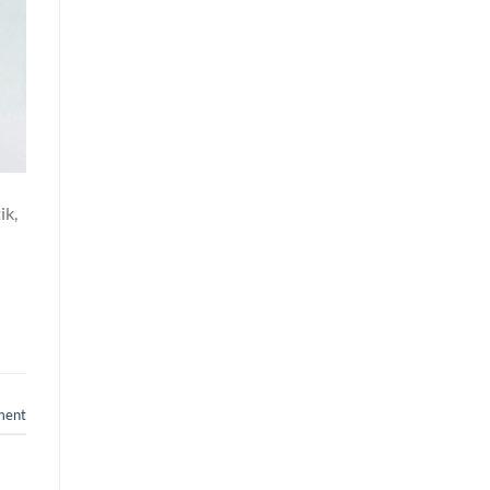
ik,
ment