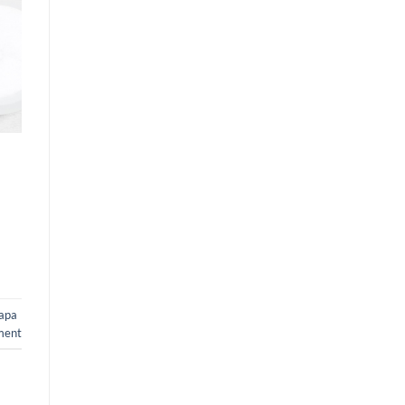
apa
ment