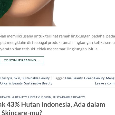
ah memiliki usaha untuk terlihat ramah lingkungan padahal pada
dapat mengklaim diri sebagai produk ramah lingkungan ketika semu
yaratan dan terbukti tidak mencemari lingkungan. Mulai…
CONTINUE READING
→
Lifestyle
,
Skin
,
Sustainable Beauty
|
Tagged
Blue Beauty
,
Green Beauty
,
Meng
Organic Beauty
,
Sustainable Beauty
Leave a com
HEALTH & BEAUTY
,
LIFESTYLE
,
SKIN
,
SUSTAINABLE BEAUTY
ak 43% Hutan Indonesia, Ada dalam
Skincare-mu?