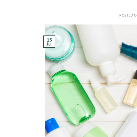
POSTED 
15
Jul