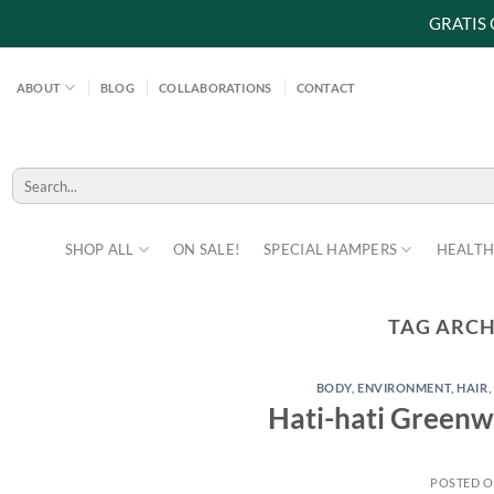
GRATIS
Skip
to
ABOUT
BLOG
COLLABORATIONS
CONTACT
content
Search
for:
SHOP ALL
ON SALE!
SPECIAL HAMPERS
HEALTH
TAG ARCH
BODY
,
ENVIRONMENT
,
HAIR
,
Hati-hati Greenw
POSTED 