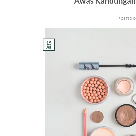
Awas Kandungan 
POSTED 
15
Jul