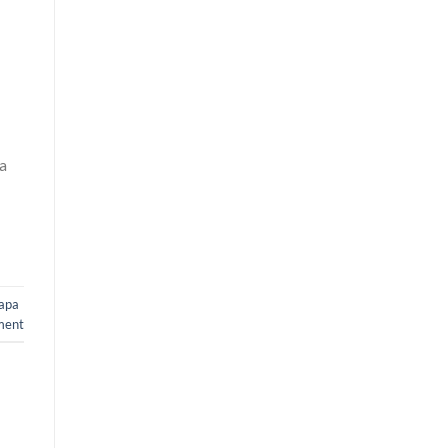
a
apa
ment