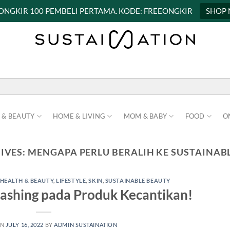
 ONGKIR 100 PEMBELI PERTAMA. KODE: FREEONGKIR
SHOP
 & BEAUTY
HOME & LIVING
MOM & BABY
FOOD
O
IVES:
MENGAPA PERLU BERALIH KE SUSTAINAB
HEALTH & BEAUTY
,
LIFESTYLE
,
SKIN
,
SUSTAINABLE BEAUTY
ashing pada Produk Kecantikan!
ON
JULY 16, 2022
BY
ADMIN SUSTAINATION