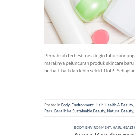
Pernahkah terbesit rasa ingin tahu kandung
maraknya peluncuran produk skincare baru 
berhati-hati dan lebih selektif loh! Sebagi
Posted in
Body
,
Environment
,
Hair
,
Health & Beauty
,
Perlu Beralih ke Sustainable Beauty
,
Natural Beauty
,
BODY
,
ENVIRONMENT
,
HAIR
,
HEALT