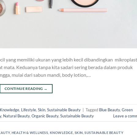
il yang memiliki ukuran yang lebih kecil dibandingkan mikroplast
at mata. Keduanya tanpa kita sadari sering berada dalam produk
ngga, mulai dari sabun mandi, body lotion,…
CONTINUE READING
→
Knowledge
,
Lifestyle
,
Skin
,
Sustainable Beauty
|
Tagged
Blue Beauty
,
Green
y
,
Natural Beauty
,
Organic Beauty
,
Sustainable Beauty
Leave a com
EAUTY
,
HEALTH & WELLNESS
,
KNOWLEDGE
,
SKIN
,
SUSTAINABLE BEAUTY