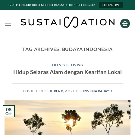
GRATIS ONGKIR 100 PEMBELI PERTAMA. KODE: FREEONGKIR
SHOP NOW
Skip
to
content
TAG ARCHIVES:
BUDAYA INDONESIA
LIFESTYLE
,
LIVING
Hidup Selaras Alam dengan Kearifan Lokal
POSTED ON
OCTOBER 8, 2019
BY
CHRISTINA RAHAYU
08
Oct