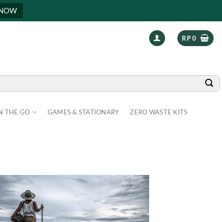
 NOW
RP
0
N THE GO
GAMES & STATIONARY
ZERO WASTE KITS