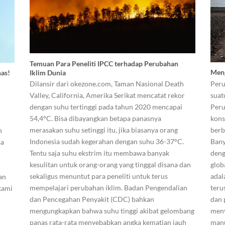
Temuan Para Peneliti IPCC terhadap Perubahan
Meng
Iklim Dunia
nas!
Peru
Dilansir dari okezone.com, Taman Nasional Death
m
suat
Valley, California, Amerika Serikat mencatat rekor
Peru
dengan suhu tertinggi pada tahun 2020 mencapai
kons
54,4°C. Bisa dibayangkan betapa panasnya
berb
merasakan suhu setinggi itu, jika biasanya orang
n
Bany
Indonesia sudah kegerahan dengan suhu 36-37°C.
sa
deng
Tentu saja suhu ekstrim itu membawa banyak
glob
kesulitan untuk orang-orang yang tinggal disana dan
adal
sekaligus menuntut para peneliti untuk terus
an
teru
mempelajari perubahan iklim. Badan Pengendalian
kami
dan 
dan Pencegahan Penyakit (CDC) bahkan
meny
mengungkapkan bahwa suhu tinggi akibat gelombang
manu
panas rata-rata menyebabkan angka kematian jauh