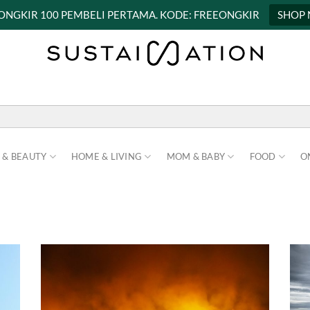
 ONGKIR 100 PEMBELI PERTAMA. KODE: FREEONGKIR
SHOP
 & BEAUTY
HOME & LIVING
MOM & BABY
FOOD
O