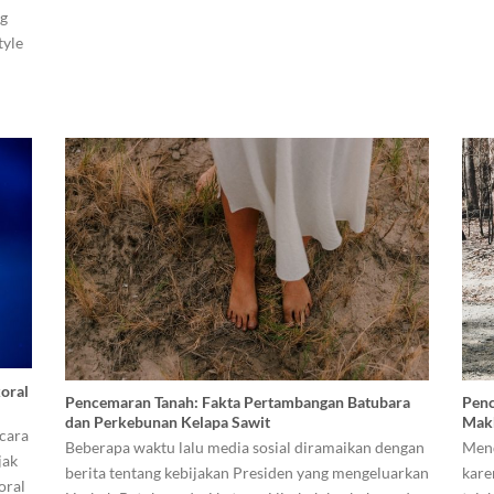
ng
tyle
koral
Pencemaran Tanah: Fakta Pertambangan Batubara
Penc
dan Perkebunan Kelapa Sawit
Mak
ecara
Beberapa waktu lalu media sosial diramaikan dengan
Mend
jak
berita tentang kebijakan Presiden yang mengeluarkan
kare
oral