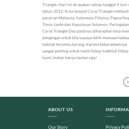
Triangle. Hari ini dirayakan setiap tanggal 9 Juni 
tahun 2012. Area tempat Coral Triangle meliputi
perairan Malaysia, Indonesia, Filipina, Papua Nug
Timor Leste dan Kepulauan Solomon. Peringatan
Coral Triangle Day pastinya diharapkan bisa men
pengingat untuk kita supaya lebih memperhatika
habitat terumbu karang. Karena keberadaannya
sangat penting untuk nasib hidup makhluk hidup
bumi, bukan hanya lautan saja!
ABOUT US
INFORMA
Our Story
Privacy Pol