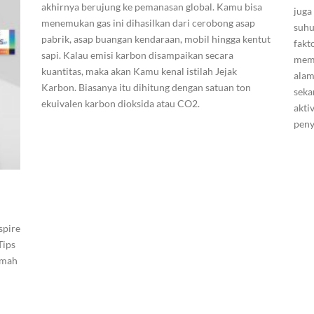
akhirnya berujung ke pemanasan global. Kamu bisa
juga
menemukan gas ini dihasilkan dari cerobong asap
suhu
pabrik, asap buangan kendaraan, mobil hingga kentut
fakt
sapi. Kalau emisi karbon disampaikan secara
mema
kuantitas, maka akan Kamu kenal istilah Jejak
alam
Karbon. Biasanya itu dihitung dengan satuan ton
seka
ekuivalen karbon dioksida atau CO2.
akti
peny
spire
Tips
imah