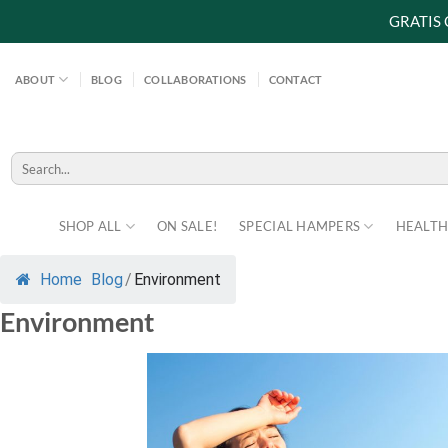
GRATIS
Skip
to
ABOUT
BLOG
COLLABORATIONS
CONTACT
content
Search
for:
SHOP ALL
ON SALE!
SPECIAL HAMPERS
HEALTH
Home
Blog
/
Environment
Environment