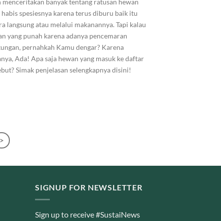
h menceritakan banyak tentang ratusan hewan
 habis spesiesnya karena terus diburu baik itu
ra langsung atau melalui makanannya. Tapi kalau
n yang punah karena adanya pencemaran
kungan, pernahkah Kamu dengar? Karena
anya, Ada! Apa saja hewan yang masuk ke daftar
ebut? Simak penjelasan selengkapnya disini!
>
SIGNUP FOR NEWSLETTER
Sign up to receive #SustaiNews