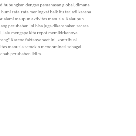
 dihubungkan dengan pemanasan global, dimana
 bumi rata-rata meningkat baik itu terjadi karena
or alami maupun aktivitas manusia. Kalaupun
ng perubahan ini bisa juga dikarenakan secara
i, lalu mengapa kita repot memikirkannya
rang? Karena faktanya saat ini, kontribusi
vitas manusia semakin mendominasi sebagai
ebab perubahan iklim.