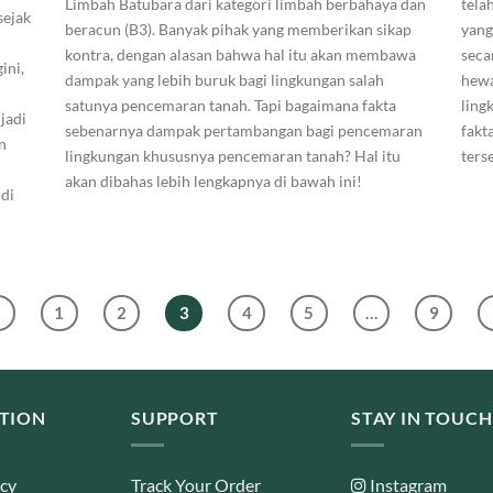
Limbah Batubara dari kategori limbah berbahaya dan
tela
sejak
beracun (B3). Banyak pihak yang memberikan sikap
yang
kontra, dengan alasan bahwa hal itu akan membawa
seca
ini,
dampak yang lebih buruk bagi lingkungan salah
hewa
satunya pencemaran tanah. Tapi bagaimana fakta
ling
jadi
sebenarnya dampak pertambangan bagi pencemaran
fakt
n
lingkungan khususnya pencemaran tanah? Hal itu
ters
akan dibahas lebih lengkapnya di bawah ini!
 di
<
1
2
3
4
5
…
9
TION
SUPPORT
STAY IN TOUCH
icy
Track Your Order
Instagram