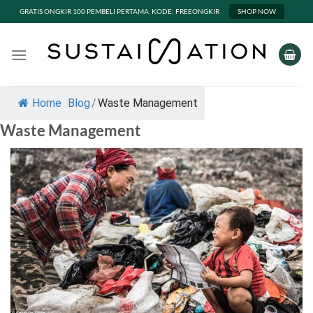
GRATIS ONGKIR 100 PEMBELI PERTAMA. KODE: FREEONGKIR
SHOP NOW
Skip
to
content
Home
Blog
/
Waste Management
Waste Management