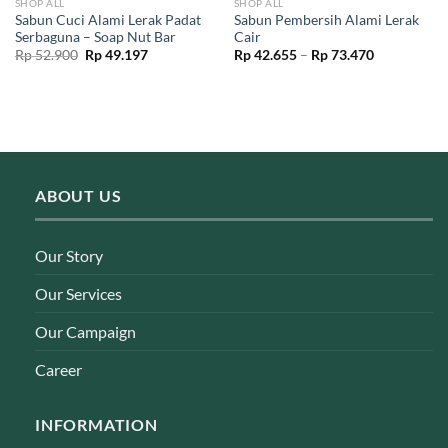
SHOP ALL
SHOP ALL
Sabun Cuci Alami Lerak Padat
Sabun Pembersih Alami Lerak
Serbaguna – Soap Nut Bar
Cair
Original
Current
Price
Rp
52.900
Rp
49.197
Rp
42.655
–
Rp
73.470
price
price
range:
was:
is:
Rp 42.655
Rp 52.900.
Rp 49.197.
through
Rp 73.470
ABOUT US
Our Story
Our Services
Our Campaign
Career
INFORMATION