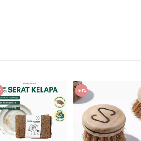
%
-50%