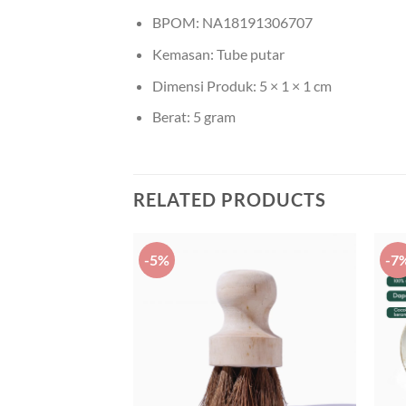
BPOM: NA18191306707
Kemasan: Tube putar
Dimensi Produk: 5 × 1 × 1 cm
Berat: 5 gram
RELATED PRODUCTS
-5%
-7