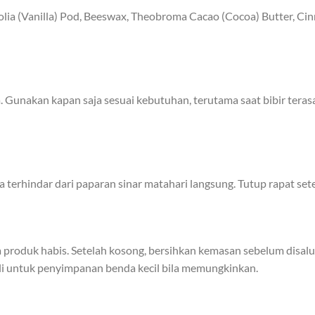
nifolia (Vanilla) Pod, Beeswax, Theobroma Cacao (Cocoa) Butter,
 Gunakan kapan saja sesuai kebutuhan, terutama saat bibir terasa 
a terhindar dari paparan sinar matahari langsung. Tutup rapat set
roduk habis. Setelah kosong, bersihkan kemasan sebelum disalur
ali untuk penyimpanan benda kecil bila memungkinkan.