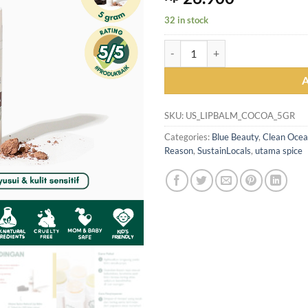
32 in stock
Utama Spice Cocoa Natural Lipbal
SKU:
US_LIPBALM_COCOA_5GR
Categories:
Blue Beauty
,
Clean Oce
Reason
,
SustainLocals
,
utama spice