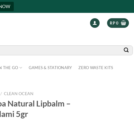
 NOW
RP
0
N THE GO
GAMES & STATIONARY
ZERO WASTE KITS
/
CLEAN OCEAN
a Natural Lipbalm –
lami 5gr