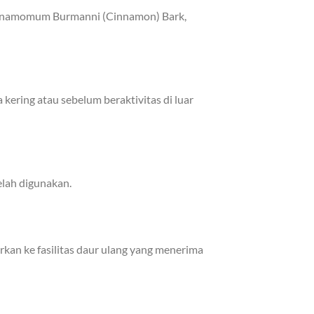
 Cinnamomum Burmanni (Cinnamon) Bark,
kering atau sebelum beraktivitas di luar
elah digunakan.
kan ke fasilitas daur ulang yang menerima