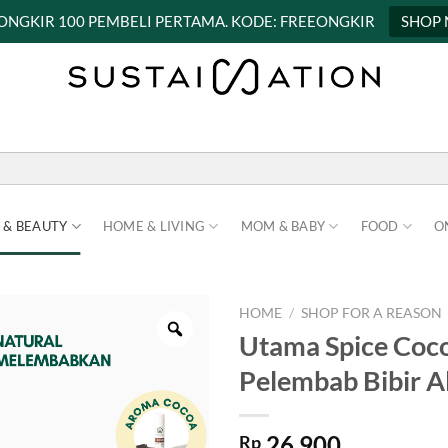
 ONGKIR 100 PEMBELI PERTAMA. KODE: FREEONGKIR
SHOP
 & BEAUTY
HOME & LIVING
MOM & BABY
FOOD
O
HOME
/
SHOP FOR A REASON
Utama Spice Coco
Pelembab Bibir A
26.900
Rp