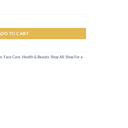
m - Pelembab Bibir Alami 5gr quantity
ADD TO CART
an
,
Face Care
,
Health & Beauty
,
Shop All
,
Shop For a