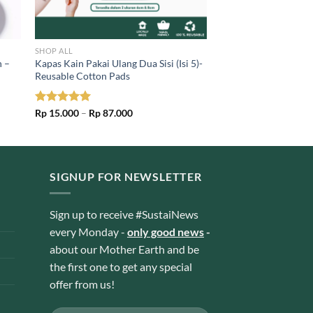
SHOP ALL
n –
Kapas Kain Pakai Ulang Dua Sisi (Isi 5)-
Reusable Cotton Pads
Price
Rated
Rp
15.000
5.00
–
Rp
87.000
range:
out of 5
Rp 15.000
through
Rp 87.000
SIGNUP FOR NEWSLETTER
Sign up to receive #SustaiNews
every Monday -
only good news
-
about our Mother Earth and be
the first one to get any special
offer from us!