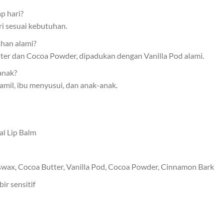
p hari?
ri sesuai kebutuhan.
ahan alami?
tter dan Cocoa Powder, dipadukan dengan Vanilla Pod alami.
anak?
amil, ibu menyusui, dan anak-anak.
l Lip Balm
swax, Cocoa Butter, Vanilla Pod, Cocoa Powder, Cinnamon Bark
ir sensitif