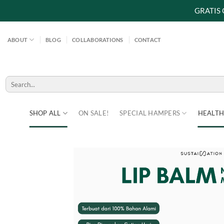
GRATIS
Skip
to
ABOUT
BLOG
COLLABORATIONS
CONTACT
content
Search
for:
SHOP ALL
ON SALE!
SPECIAL HAMPERS
HEALTH