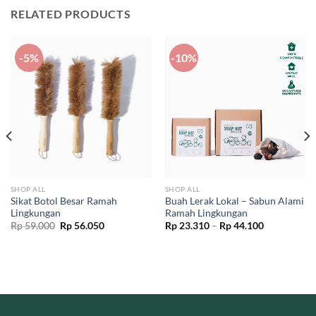
RELATED PRODUCTS
-5%
-10%
SHOP ALL
SHOP ALL
Sikat Botol Besar Ramah
Buah Lerak Lokal – Sabun Alami
Lingkungan
Ramah Lingkungan
Original
Current
Price
Rp
59.000
Rp
56.050
Rp
23.310
–
Rp
44.100
price
price
range:
was:
is:
Rp 23.310
Rp 59.000.
Rp 56.050.
through
Rp 44.100