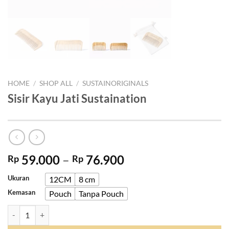
HOME
/
SHOP ALL
/
SUSTAINORIGINALS
Sisir Kayu Jati Sustaination
Price
59.000
–
76.900
Rp
Rp
range:
Ukuran
12CM
8 cm
Rp 59.000
Kemasan
Pouch
Tanpa Pouch
through
Rp 76.900
Sisir Kayu Jati Sustaination quantity