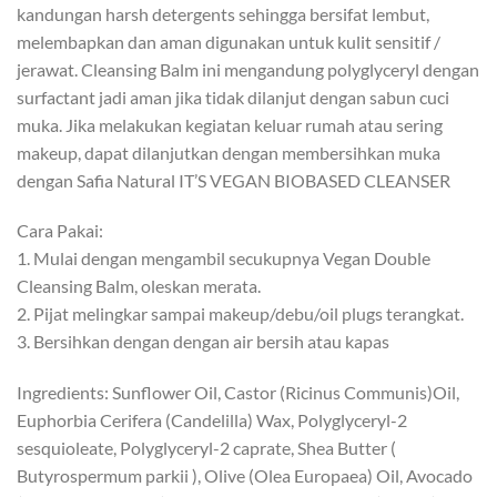
kandungan harsh detergents sehingga bersifat lembut,
melembapkan dan aman digunakan untuk kulit sensitif /
jerawat. Cleansing Balm ini mengandung polyglyceryl dengan
surfactant jadi aman jika tidak dilanjut dengan sabun cuci
muka. Jika melakukan kegiatan keluar rumah atau sering
makeup, dapat dilanjutkan dengan membersihkan muka
dengan Safia Natural IT’S VEGAN BIOBASED CLEANSER
Cara Pakai:
1. Mulai dengan mengambil secukupnya Vegan Double
Cleansing Balm, oleskan merata.
2. Pijat melingkar sampai makeup/debu/oil plugs terangkat.
3. Bersihkan dengan dengan air bersih atau kapas
Ingredients: Sunflower Oil, Castor (Ricinus Communis)Oil,
Euphorbia Cerifera (Candelilla) Wax, Polyglyceryl-2
sesquioleate, Polyglyceryl-2 caprate, Shea Butter (
Butyrospermum parkii ), Olive (Olea Europaea) Oil, Avocado