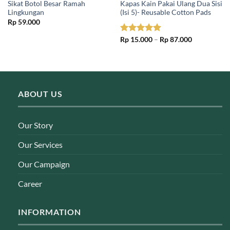
Sikat Botol Besar Ramah
Kapas Kain Pakai Ulang Dua Sisi
Lingkungan
(Isi 5)- Reusable Cotton Pads
Rp
59.000
Price
Rated
Rp
15.000
5.00
–
Rp
87.000
range:
out of 5
Rp 15.000
through
Rp 87.000
ABOUT US
Our Story
Our Services
Our Campaign
Career
INFORMATION