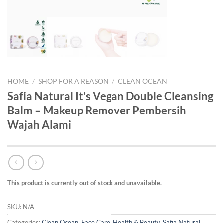
HOME
/
SHOP FOR A REASON
/
CLEAN OCEAN
Safia Natural It’s Vegan Double Cleansing
Balm – Makeup Remover Pembersih
Wajah Alami
This product is currently out of stock and unavailable.
SKU:
N/A
Categories:
Clean Ocean
,
Face Care
,
Health & Beauty
,
Safia Natural
,