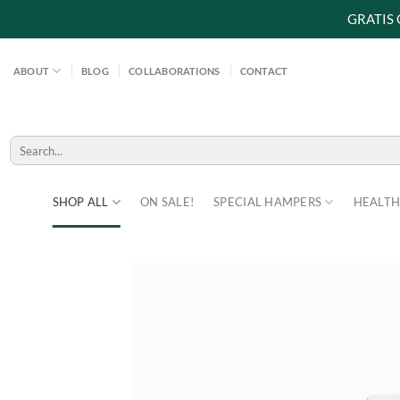
GRATIS
Skip
to
ABOUT
BLOG
COLLABORATIONS
CONTACT
content
Search
for:
SHOP ALL
ON SALE!
SPECIAL HAMPERS
HEALTH