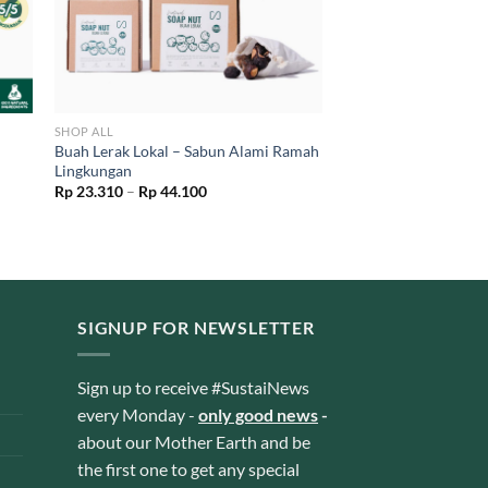
SHOP ALL
Buah Lerak Lokal – Sabun Alami Ramah
Lingkungan
Price
Rp
23.310
–
Rp
44.100
range:
Rp 23.310
through
Rp 44.100
SIGNUP FOR NEWSLETTER
Sign up to receive #SustaiNews
every Monday -
only good news
-
about our Mother Earth and be
the first one to get any special