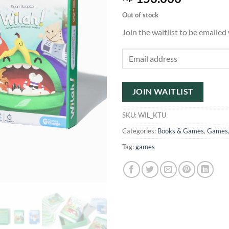
Out of stock
Join the waitlist to be emaile
Enter
your
email
address
JOIN WAITLIST
to
join
SKU:
WIL_KTU
the
Categories:
Books & Games
,
Games
waitlist
Tag:
games
for
this
product