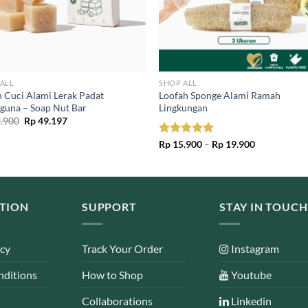
ALL
SHOP ALL
 Cuci Alami Lerak Padat
Loofah Sponge Alami Ramah
guna – Soap Nut Bar
Lingkungan
Original
Current
.900
Rp
49.197
price
price
was:
is:
Price
Rated
Rp
15.900
5.00
–
Rp
19.900
Rp 52.900.
Rp 49.197.
range:
out of 5
Rp 15.900
through
Rp 19.900
TION
SUPPORT
STAY IN TOUCH
icy
Track Your Order
Instagram
nditions
How to Shop
Youtube
Collaborations
Linkedin