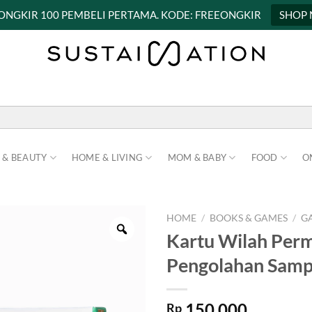
 ONGKIR 100 PEMBELI PERTAMA. KODE: FREEONGKIR
SHOP
 & BEAUTY
HOME & LIVING
MOM & BABY
FOOD
O
HOME
/
BOOKS & GAMES
/
G
Kartu Wilah Perm
Pengolahan Samp
150.000
Rp