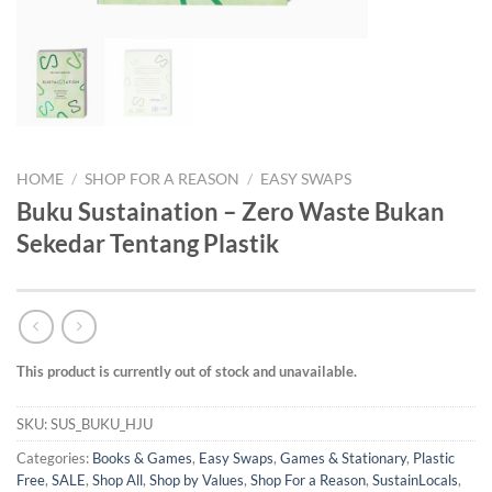
HOME
/
SHOP FOR A REASON
/
EASY SWAPS
Buku Sustaination – Zero Waste Bukan
Sekedar Tentang Plastik
This product is currently out of stock and unavailable.
SKU:
SUS_BUKU_HJU
Categories:
Books & Games
,
Easy Swaps
,
Games & Stationary
,
Plastic
Free
,
SALE
,
Shop All
,
Shop by Values
,
Shop For a Reason
,
SustainLocals
,