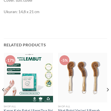
Cover: soft cover
Ukuran: 14,8 x 21 cm
RELATED PRODUCTS
-17%
-5%
SHOP ALL
SHOP ALL
Kapas Kain Pakai Ulang Dua Sisi
Sikat Botol Variasi S Ramah