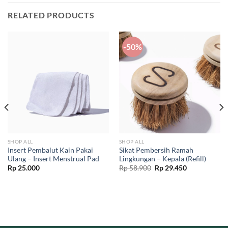
RELATED PRODUCTS
-50%
SHOP ALL
SHOP ALL
Insert Pembalut Kain Pakai
Sikat Pembersih Ramah
Ulang – Insert Menstrual Pad
Lingkungan – Kepala (Refill)
Original
Current
Rp
25.000
Rp
58.900
Rp
29.450
price
price
was:
is:
Rp 58.900.
Rp 29.450.