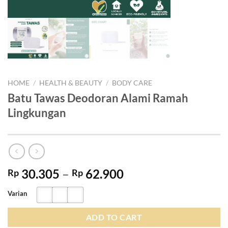
HOME
/
HEALTH & BEAUTY
/
BODY CARE
Batu Tawas Deodoran Alami Ramah
Lingkungan
Price
30.305
–
62.900
Rp
Rp
range:
Varian
Rp 30.305
through
ADD TO CART
Rp 62.900