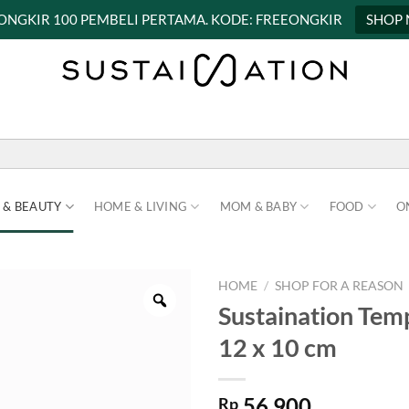
 ONGKIR 100 PEMBELI PERTAMA. KODE: FREEONGKIR
SHOP
 & BEAUTY
HOME & LIVING
MOM & BABY
FOOD
O
HOME
/
SHOP FOR A REASON
Sustaination Tem
12 x 10 cm
56.900
Rp