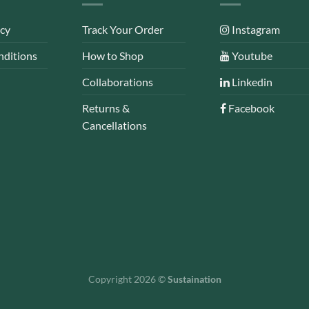
icy
Track Your Order
Instagram
nditions
How to Shop
Youtube
Collaborations
Linkedin
Returns &
Facebook
Cancellations
Copyright 2026 ©
Sustaination