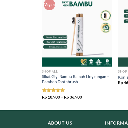
Vegan
SHOP ALL
SHOP 
amah Lingkungan –
Sikat Gigi Bambu Ramah Lingkungan –
Konj
Bamboo Toothbrush
Rp
46
l
Current
50
price
is:
Price
Rated
Rp
18.900
4.67
–
Rp
36.900
00.
Rp 29.450.
range:
out of 5
Rp 18.900
through
Rp 36.900
ABOUT US
INFORMA