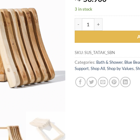
3 in stock
Sustaination Tempat Sabun Lepas 
SKU:
SUS_TATAK_SBN
Categories:
Bath & Shower
,
Blue Bea
Support
,
Shop All
,
Shop by Values
,
Sh