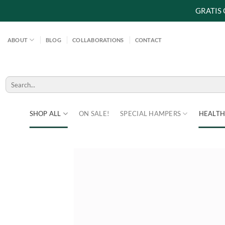
GRATIS
Skip
to
ABOUT
BLOG
COLLABORATIONS
CONTACT
content
Search
for:
SHOP ALL
ON SALE!
SPECIAL HAMPERS
HEALTH