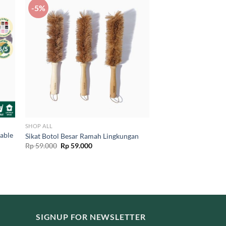
-5%
SHOP ALL
sable
Sikat Botol Besar Ramah Lingkungan
Original
Current
Rp
59.000
Rp
59.000
price
price
was:
is:
Rp 59.000.
Rp 59.000.
SIGNUP FOR NEWSLETTER