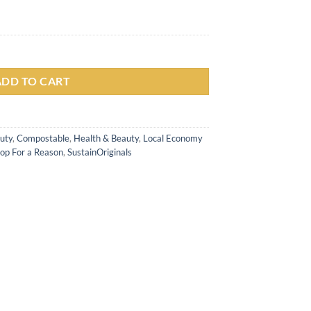
Pasang 12 x 10 cm quantity
ADD TO CART
uty
,
Compostable
,
Health & Beauty
,
Local Economy
op For a Reason
,
SustainOriginals