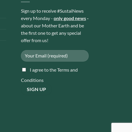
Sign up to receive #SustaiNews
every Monday -
only good news
-
about our Mother Earth and be
the first one to get any special
offer from us!
I agree to the Terms and
Conditions