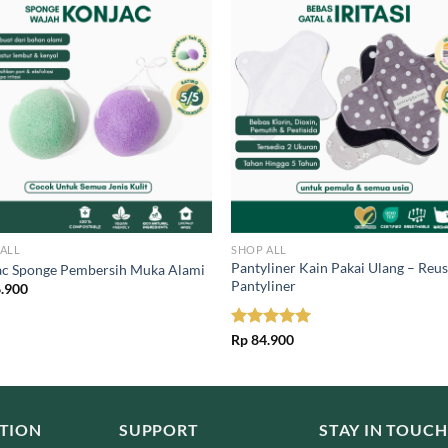
ALL
SHOP ALL
Pantyliner Kain Pakai Ulang – Reu
ac Sponge Pembersih Muka Alami
Pantyliner
.900
Rated
Rp
84.900
5.00
out of 5
TION
SUPPORT
STAY IN TOUCH