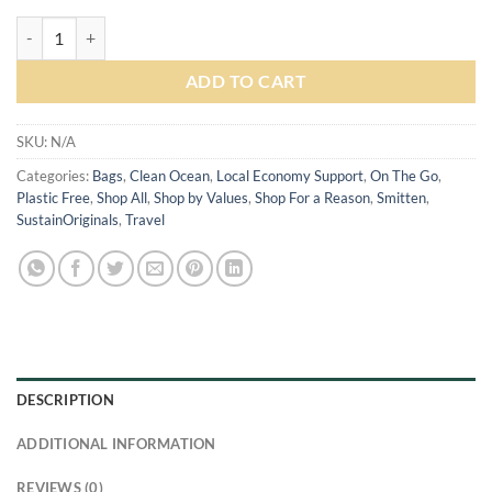
Sustaination x Smitten by Pattern EasyFold Tote Bag | Tas Belanja Lip
ADD TO CART
SKU:
N/A
Categories:
Bags
,
Clean Ocean
,
Local Economy Support
,
On The Go
,
Plastic Free
,
Shop All
,
Shop by Values
,
Shop For a Reason
,
Smitten
,
SustainOriginals
,
Travel
DESCRIPTION
ADDITIONAL INFORMATION
REVIEWS (0)