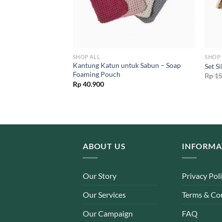
SHOP ALL
SHOP 
in Pakai Ulang –
Kantung Katun untuk Sabun – Soap
Set S
ad
Foaming Pouch
Rp
15
Rp
40.900
ABOUT US
INFORMA
Our Story
Privacy Pol
Our Services
Terms & Co
Our Campaign
FAQ