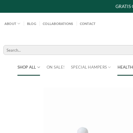
GRATIS
Skip
to
ABOUT
BLOG
COLLABORATIONS
CONTACT
content
Search
for:
SHOP ALL
ON SALE!
SPECIAL HAMPERS
HEALTH