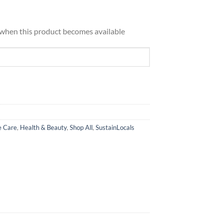
d when this product becomes available
e Care
,
Health & Beauty
,
Shop All
,
SustainLocals