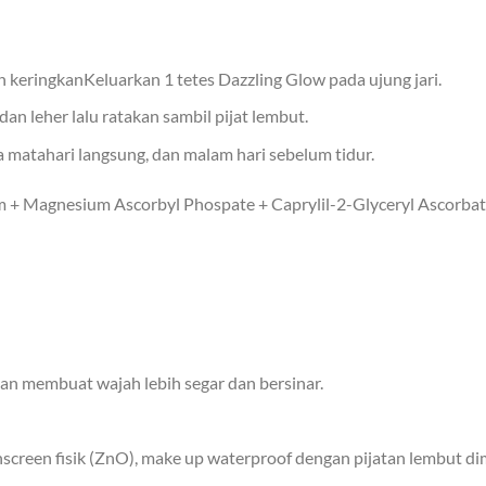
n keringkanKeluarkan 1 tetes Dazzling Glow pada ujung jari.
dan leher lalu ratakan sambil pijat lembut.
matahari langsung, dan malam hari sebelum tidur.
m + Magnesium Ascorbyl Phospate + Caprylil-2-Glyceryl Ascorbate),
 membuat wajah lebih segar dan bersinar.
creen fisik (ZnO), make up waterproof dengan pijatan lembut dimu