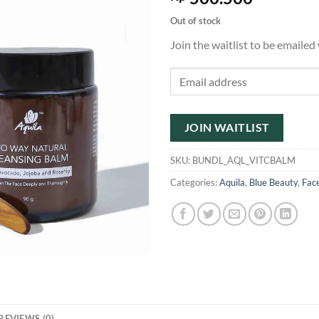
Out of stock
Join the waitlist to be emaile
Enter
your
email
address
JOIN WAITLIST
to
join
SKU:
BUNDL_AQL_VITCBALM
the
Categories:
Aquila
,
Blue Beauty
,
Fac
waitlist
for
this
product
REVIEWS (0)