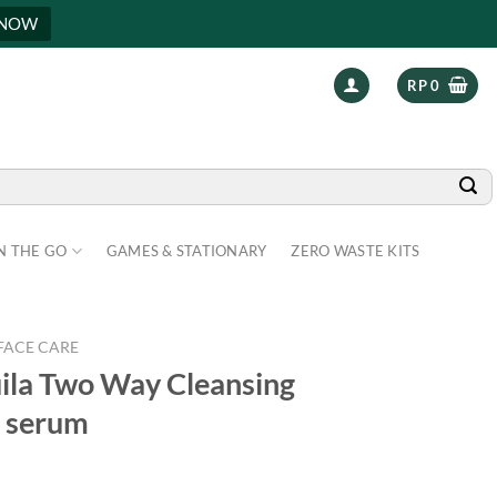
 NOW
RP
0
N THE GO
GAMES & STATIONARY
ZERO WASTE KITS
FACE CARE
uila Two Way Cleansing
C serum