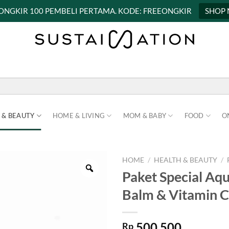
 ONGKIR 100 PEMBELI PERTAMA. KODE: FREEONGKIR
SHOP
 & BEAUTY
HOME & LIVING
MOM & BABY
FOOD
O
HOME
/
HEALTH & BEAUTY
/
Paket Special Aq
Balm & Vitamin 
500.500
Rp