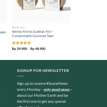
SHOP ALL
Selotip Kertas (Lakban Air) –
ungan
Compostable Gummed Tape
Price
Rated
Rp
39.900
5.00
–
Rp
48.900
range:
out of 5
Rp 39.900
through
Rp 48.900
SIGNUP FOR NEWSLETTER
Sign up to receive #SustaiNews
every Monday -
only good news
-
about our Mother Earth and be
the first one to get any special