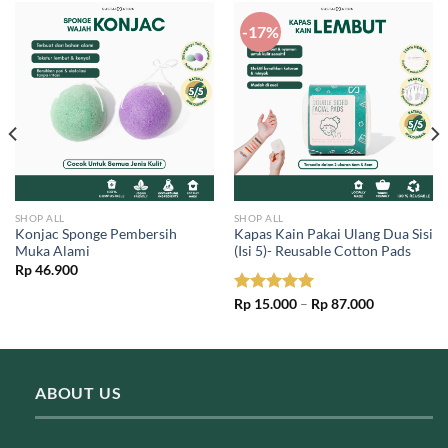
-17%
SHOP ALL
SHOP ALL
Konjac Sponge Pembersih
Kapas Kain Pakai Ulang Dua Sisi
Muka Alami
(Isi 5)- Reusable Cotton Pads
Rp
46.900
Price
Rated
Rp
15.000
5.00
–
Rp
87.000
range:
out of 5
Rp 15.000
through
Rp 87.000
ABOUT US