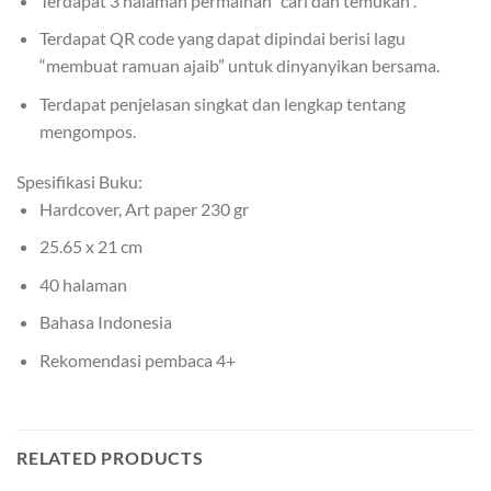
Terdapat 3 halaman permainan “cari dan temukan”.
Terdapat QR code yang dapat dipindai berisi lagu
“membuat ramuan ajaib” untuk dinyanyikan bersama.
Terdapat penjelasan singkat dan lengkap tentang
mengompos.
Spesifikasi Buku:
Hardcover, Art paper 230 gr
25.65 x 21 cm
40 halaman
Bahasa Indonesia
Rekomendasi pembaca 4+
RELATED PRODUCTS