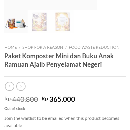
HOME
/
SHOP FOR A REASON
/
FOOD WASTE REDUCTION
Paket Komposter Mini dan Buku Anak
Ramuan Ajaib Penyelamat Negeri
Original
Current
440.800
365.000
Rp
Rp
price
price
Out of stock
was:
is:
Join the waitlist to be emailed when this product becomes
Rp 440.800.
Rp 365.000.
available