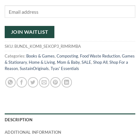
Enter
your
email
address
JOIN WAITLIST
to
join
SKU:
BUNDL_KOM8_SEKOP3_RIMRIMBA
the
Categories:
Books & Games
,
Composting
,
Food Waste Reduction
,
Games
waitlist
& Stationary
,
Home & Living
,
Mom & Baby
,
SALE
,
Shop All
,
Shop For a
for
Reason
,
SustainOriginals
,
Tyas' Essentials
this
product
DESCRIPTION
ADDITIONAL INFORMATION