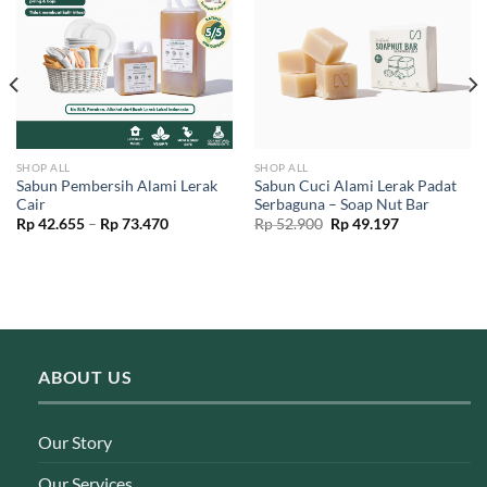
SHOP ALL
SHOP ALL
Sabun Pembersih Alami Lerak
Sabun Cuci Alami Lerak Padat
Cair
Serbaguna – Soap Nut Bar
Price
Original
Current
Rp
42.655
–
Rp
73.470
Rp
52.900
Rp
49.197
range:
price
price
Rp 42.655
was:
is:
through
Rp 52.900.
Rp 49.197.
Rp 73.470
ABOUT US
Our Story
Our Services