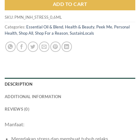
ADD TO CART
SKU:
PMN_INH_STRESS_0,6ML
Categories:
Essential Oil & Blend
,
Health & Beauty
,
Peek Me
,
Personal
Health
,
Shop All
,
Shop For a Reason
,
SustainLocals
DESCRIPTION
ADDITIONAL INFORMATION
REVIEWS (0)
Manfaat:
Meredakan stress dan membuat tubuh relaks