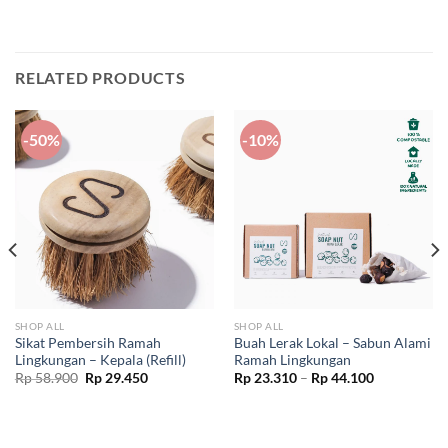
RELATED PRODUCTS
-50%
-10%
SHOP ALL
SHOP ALL
Sikat Pembersih Ramah
Buah Lerak Lokal – Sabun Alami
Lingkungan – Kepala (Refill)
Ramah Lingkungan
Original
Current
Price
Rp
58.900
Rp
29.450
Rp
23.310
–
Rp
44.100
price
price
range:
was:
is:
Rp 23.310
Rp 58.900.
Rp 29.450.
through
Rp 44.100