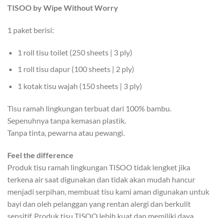
TISOO by Wipe Without Worry
1 paket berisi:
1 roll tisu toilet (250 sheets | 3 ply)
1 roll tisu dapur (100 sheets | 2 ply)
1 kotak tisu wajah (150 sheets | 3 ply)
Tisu ramah lingkungan terbuat dari 100% bambu.
Sepenuhnya tanpa kemasan plastik.
Tanpa tinta, pewarna atau pewangi.
Feel the difference
Produk tisu ramah lingkungan TISOO tidak lengket jika
terkena air saat digunakan dan tidak akan mudah hancur
menjadi serpihan, membuat tisu kami aman digunakan untuk
bayi dan oleh pelanggan yang rentan alergi dan berkulit
sensitif. Produk tisu TISOO lebih kuat dan memiliki daya