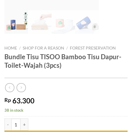
HOME
/
SHOP FOR A REASON
/
FOREST PRESERVATION
Bundle Tisu TISOO Bamboo Tisu Dapur-
Toilet-Wajah (3pcs)
63.300
Rp
38 in stock
Bundle Tisu TISOO Bamboo Tisu Dapur-Toilet-Wajah (3pcs) quantity