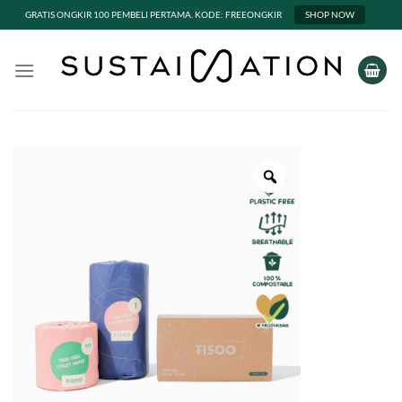
GRATIS ONGKIR 100 PEMBELI PERTAMA. KODE: FREEONGKIR
SHOP NOW
Skip
to
content