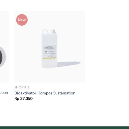
New
SHOP ALL
sapan
Bioaktivator Kompos Sustaination
Rp
37.050