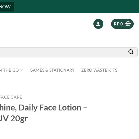
 NOW
RP
0
N THE GO
GAMES & STATIONARY
ZERO WASTE KITS
FACE CARE
hine, Daily Face Lotion –
UV 20gr