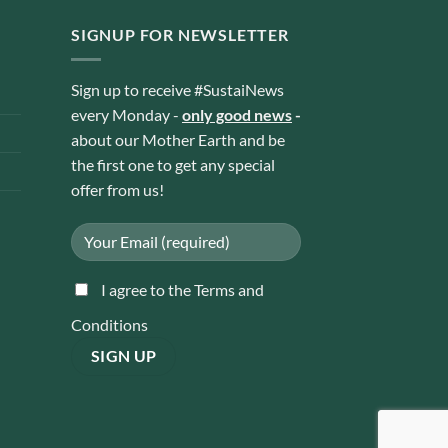
SIGNUP FOR NEWSLETTER
Sign up to receive #SustaiNews
every Monday -
only good news
-
about our Mother Earth and be
the first one to get any special
offer from us!
I agree to the Terms and
Conditions