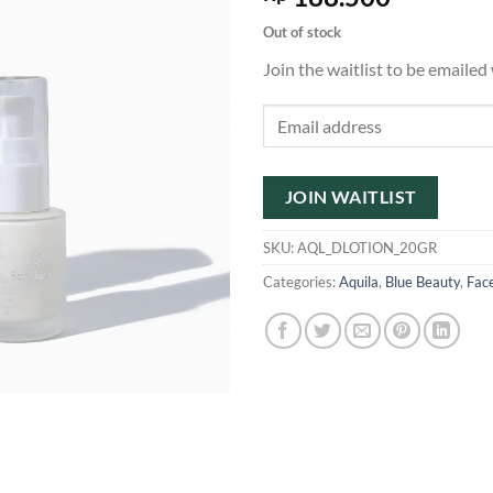
Out of stock
Join the waitlist to be emaile
Enter
your
email
address
JOIN WAITLIST
to
join
SKU:
AQL_DLOTION_20GR
the
Categories:
Aquila
,
Blue Beauty
,
Fac
waitlist
for
this
product