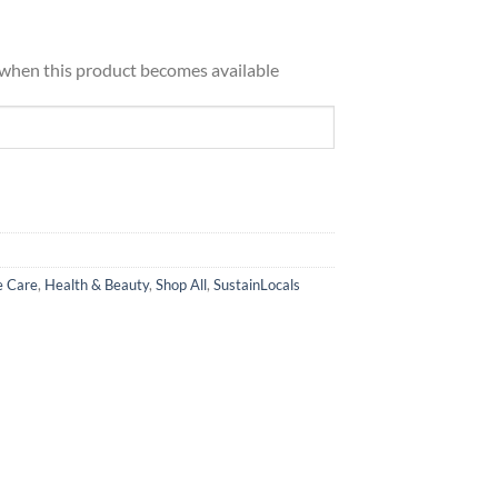
d when this product becomes available
e Care
,
Health & Beauty
,
Shop All
,
SustainLocals