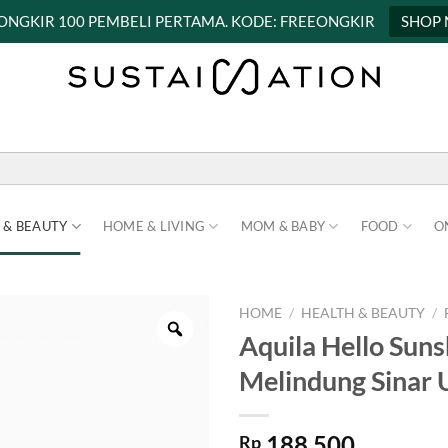
 ONGKIR 100 PEMBELI PERTAMA. KODE: FREEONGKIR
SHOP
 & BEAUTY
HOME & LIVING
MOM & BABY
FOOD
O
HOME
/
HEALTH & BEAUTY
/
Aquila Hello Suns
Melindung Sinar 
188.500
Rp