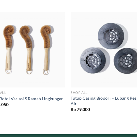
ALL
SHOP ALL
Tutup Casing Biopori – Lubang Re
 Botol Variasi S Ramah Lingkungan
Air
.050
Rp
79.000