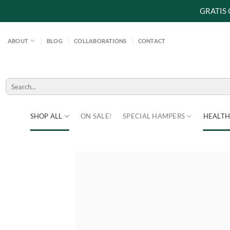
GRATIS
Skip
to
ABOUT
BLOG
COLLABORATIONS
CONTACT
content
Search
for:
SHOP ALL
ON SALE!
SPECIAL HAMPERS
HEALTH