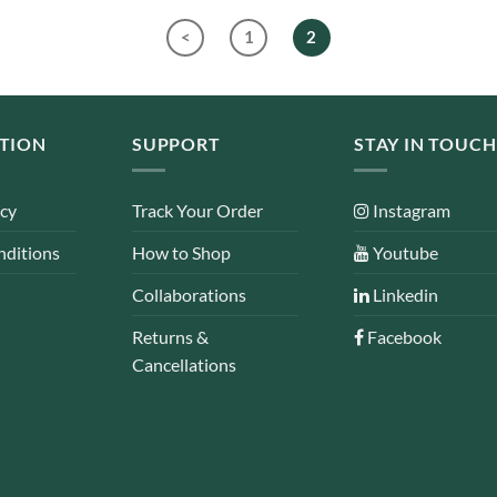
<
1
2
TION
SUPPORT
STAY IN TOUCH
icy
Track Your Order
Instagram
nditions
How to Shop
Youtube
Collaborations
Linkedin
Returns &
Facebook
Cancellations