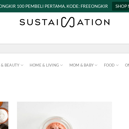
 ONGKIR 100 PEMBELI PERTAMA. KODE: FREEONGKIR
SHOP
 & BEAUTY
HOME & LIVING
MOM & BABY
FOOD
O