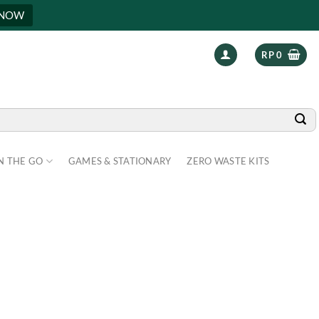
 NOW
RP
0
N THE GO
GAMES & STATIONARY
ZERO WASTE KITS