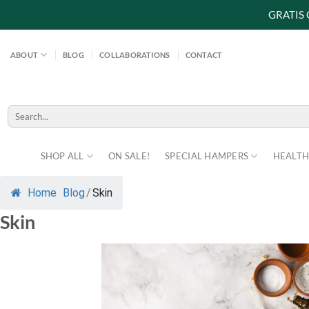
GRATIS
Skip
to
ABOUT
BLOG
COLLABORATIONS
CONTACT
content
Search
for:
SHOP ALL
ON SALE!
SPECIAL HAMPERS
HEALTH
Home
Blog
/
Skin
Skin