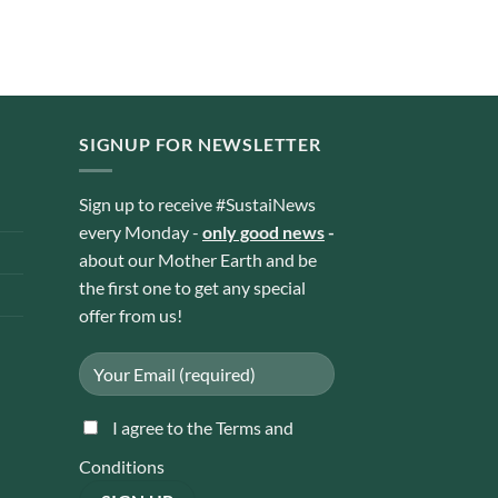
SIGNUP FOR NEWSLETTER
Sign up to receive #SustaiNews
every Monday -
only good news
-
about our Mother Earth and be
the first one to get any special
offer from us!
I agree to the Terms and
Conditions