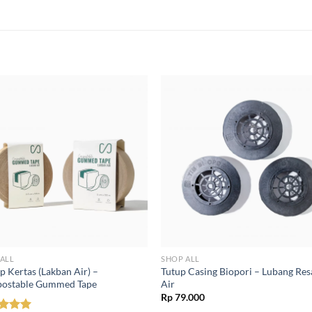
ALL
SHOP ALL
ip Kertas (Lakban Air) –
Tutup Casing Biopori – Lubang Re
ostable Gummed Tape
Air
Rp
79.000