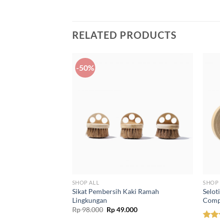
RELATED PRODUCTS
-50%
SHOP ALL
SHOP 
Sikat Pembersih Kaki Ramah
Selot
Ramah Lingkungan
Lingkungan
Comp
l
Current
50
price
Original
Current
Rp
98.000
Rp
49.000
is:
price
price