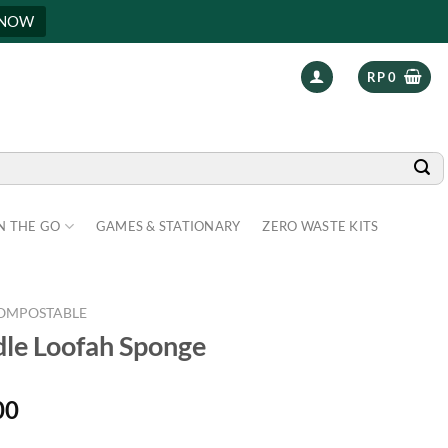
 NOW
RP
0
N THE GO
GAMES & STATIONARY
ZERO WASTE KITS
OMPOSTABLE
dle Loofah Sponge
Price
00
range: