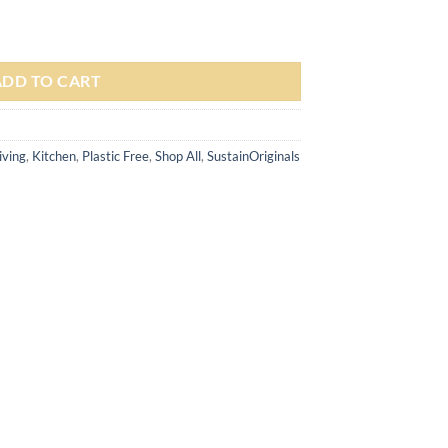
Rp 62.900
through
e quantity
Rp 84.500
ADD TO CART
iving
,
Kitchen
,
Plastic Free
,
Shop All
,
SustainOriginals