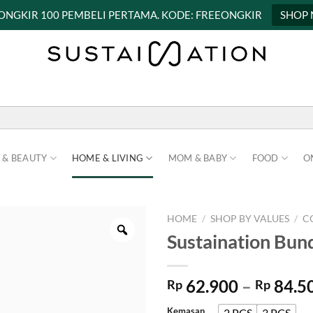
 ONGKIR 100 PEMBELI PERTAMA. KODE: FREEONGKIR
SHOP
 & BEAUTY
HOME & LIVING
MOM & BABY
FOOD
O
HOME
/
SHOP BY VALUES
/
C
Sustaination Bun
62.900
–
84.5
Rp
Rp
Kemasan
2 PCS
3 PCS