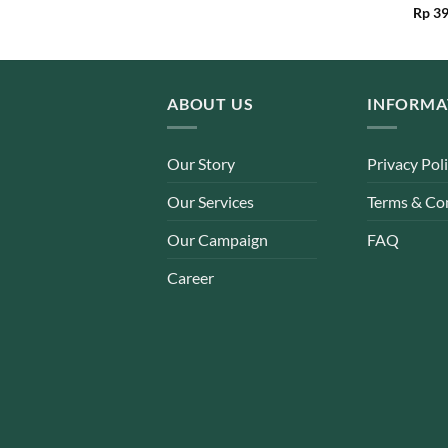
00.
Rp 56.050.
was:
is:
Rat
Rp
39
Rp 98.000.
Rp 49.000.
out 
ABOUT US
INFORMA
Our Story
Privacy Pol
Our Services
Terms & Co
Our Campaign
FAQ
Career