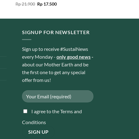
Original
Current
Rated
Rp
21.900
5.00
Rp
17.500
price
price
out of 5
was:
is:
Rp 21.900.
Rp 17.500.
SIGNUP FOR NEWSLETTER
Sign up to receive #SustaiNews
every Monday -
only good news
-
about our Mother Earth and be
the first one to get any special
offer from us!
I agree to the Terms and
Conditions