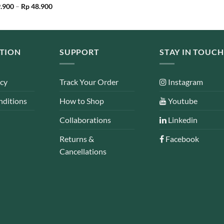
Price
ed
.900
5.00
–
Rp
48.900
range:
of 5
Rp 39.900
through
Rp 48.900
TION
SUPPORT
STAY IN TOUCH
icy
Track Your Order
Instagram
nditions
How to Shop
Youtube
Collaborations
Linkedin
Returns &
Facebook
Cancellations