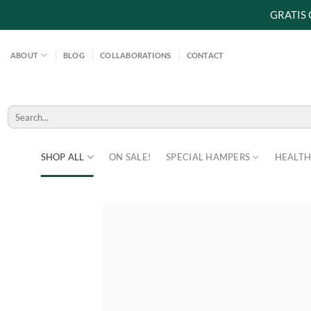
GRATIS
Skip
to
ABOUT
BLOG
COLLABORATIONS
CONTACT
content
Search
for:
SHOP ALL
ON SALE!
SPECIAL HAMPERS
HEALTH