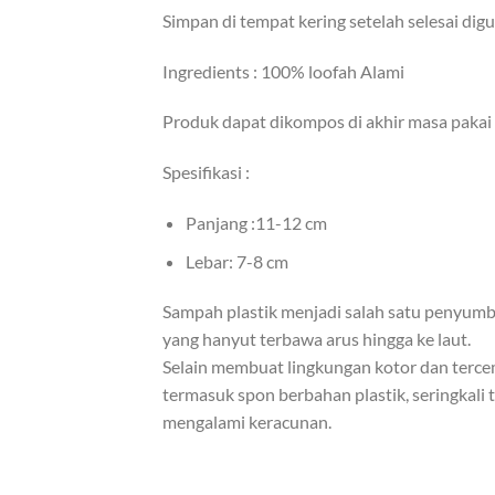
Simpan di tempat kering setelah selesai dig
Ingredients : 100% loofah Alami
Produk dapat dikompos di akhir masa pakai
Spesifikasi :
Panjang :11-12 cm
Lebar: 7-8 cm
Sampah plastik menjadi salah satu penyumban
yang hanyut terbawa arus hingga ke laut.
Selain membuat lingkungan kotor dan tercema
termasuk spon berbahan plastik, seringkali
mengalami keracunan.