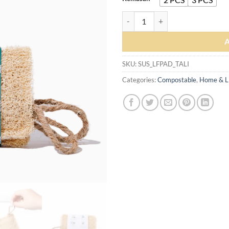
Sustaination Bundle Loofah Spong
SKU:
SUS_LFPAD_TALI
Categories:
Compostable
,
Home & L