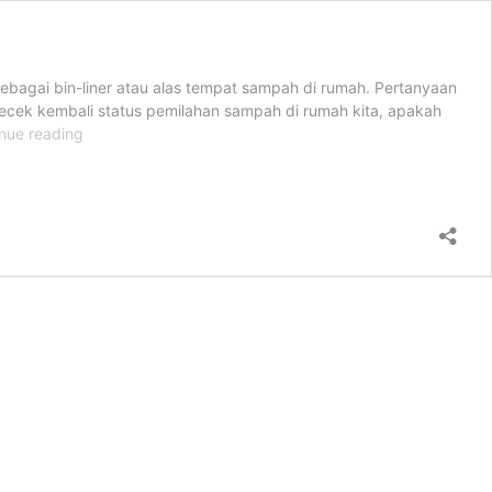
ebagai bin-liner atau alas tempat sampah di rumah. Pertanyaan
ecek kembali status pemilahan sampah di rumah kita, apakah
Cara
nue reading
Memilah
dan
Mengolah
Sampah
di
Rumah